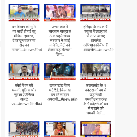
वन विभाग की भूमि
उत्तराखंड में
हरिद्वार के सरकारी
पर खड़ी हो गई बहु
चारधाम यात्रा से
स्कूल में छात्राओं
मंजिला इमारत,
ठीक पहले राज्य
से साफ कराए
देहरादून चकराता
सरकार ने हवाई
टॉयलेट
रोड का
कनेक्टिविटी को
अभिभावकों में भारी
मामला...#news#india#video
लेकर बड़ा फैसला
आक्रोश...#news#india
लिया..
कोर्ट में बम की
उत्तराखंड में हर
उत्तराखंड के 4
धमकी, पुलिस और
घंटे ₹1.14 लाख
कोर्ट्स को बम से
सुरक्षा एजेंसियां
ठग रहे साइबर
उड़ाने की
अलर्ट
अपराधी...#news#india#video#viral
धमकीउत्तराखंड
पर...#news#india#video#viral
के 4 कोर्ट्स को बम
से उड़ाने की
धमकी मिली...