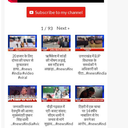
Subscribe to my channel
Next
»
1
/
93
20 हजार के लिए
ऋषिकेश में सांडों
उत्तराखंड में BJP
दोस्त की पत्थर से
की भीषण लड़ाई,
विधायक के
कुचलकर
बस स्टैंड बना
समर्थकों ने
हत्या...#news
अखाड़ा...#news#india#video#viral
अधिकारी को
#india #video
पीटा...#news#india#video#viral
#viral
जनजाति समाज
पौड़ी गढ़वाल में
टिहरी में एक चाचा
देवभूमि की आत्मा:
प्री-बजट संवाद:
पर 14 वर्षीय
मुख्यमंत्री पुष्कर
सीएम धामी ने
नाबालिग से रेप
सिंह धामी
जनता से मांगे
करने का
..#news#india#video#viral
सुझाव....#news#india#video#viral
आरोप...#news#india#video