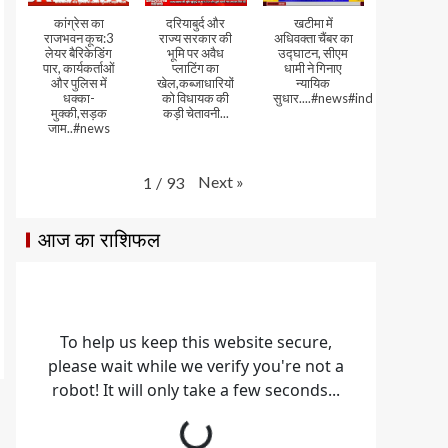
कांग्रेस का
दरियाबुर्द और
खटीमा में
राजभवन कूच:3
राज्य सरकार की
अधिवक्ता चैंबर का
लेयर बैरिकेडिंग
भूमि पर अवैध
उद्घाटन, सीएम
पार, कार्यकर्ताओं
प्लाटिंग का
धामी ने गिनाए
और पुलिस में
खेल,कब्जाधारियों
न्यायिक
धक्का-
को विधायक की
सुधार....#news#india#video
मुक्की,सड़क
कड़ी चेतावनी...
जाम..#news
Next
»
1
/
93
आज का राशिफल