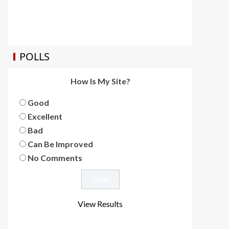
POLLS
How Is My Site?
Good
Excellent
Bad
Can Be Improved
No Comments
View Results