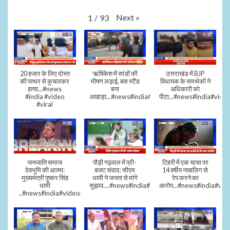
Next
»
1
/
93
20 हजार के लिए दोस्त
ऋषिकेश में सांडों की
उत्तराखंड में BJP
की पत्थर से कुचलकर
भीषण लड़ाई, बस स्टैंड
विधायक के समर्थकों ने
हत्या...#news
बना
अधिकारी को
#india #video
अखाड़ा...#news#india#video#viral
पीटा...#news#india#video
#viral
जनजाति समाज
पौड़ी गढ़वाल में प्री-
टिहरी में एक चाचा पर
देवभूमि की आत्मा:
बजट संवाद: सीएम
14 वर्षीय नाबालिग से
मुख्यमंत्री पुष्कर सिंह
धामी ने जनता से मांगे
रेप करने का
धामी
सुझाव....#news#india#video#viral
आरोप...#news#india#vid
..#news#india#video#viral