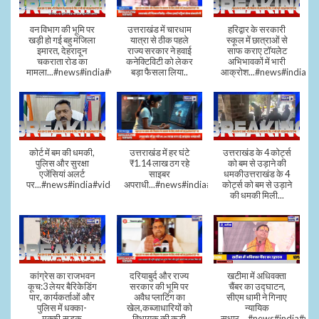
वन विभाग की भूमि पर
उत्तराखंड में चारधाम
हरिद्वार के सरकारी
खड़ी हो गई बहु मंजिला
यात्रा से ठीक पहले
स्कूल में छात्राओं से
इमारत, देहरादून
राज्य सरकार ने हवाई
साफ कराए टॉयलेट
चकराता रोड का
कनेक्टिविटी को लेकर
अभिभावकों में भारी
मामला...#news#india#video
बड़ा फैसला लिया..
आक्रोश...#news#india
कोर्ट में बम की धमकी,
उत्तराखंड में हर घंटे
उत्तराखंड के 4 कोर्ट्स
पुलिस और सुरक्षा
₹1.14 लाख ठग रहे
को बम से उड़ाने की
एजेंसियां अलर्ट
साइबर
धमकीउत्तराखंड के 4
पर...#news#india#video#viral
अपराधी...#news#india#video#viral
कोर्ट्स को बम से उड़ाने
की धमकी मिली...
कांग्रेस का राजभवन
दरियाबुर्द और राज्य
खटीमा में अधिवक्ता
कूच:3 लेयर बैरिकेडिंग
सरकार की भूमि पर
चैंबर का उद्घाटन,
पार, कार्यकर्ताओं और
अवैध प्लाटिंग का
सीएम धामी ने गिनाए
पुलिस में धक्का-
खेल,कब्जाधारियों को
न्यायिक
मुक्की,सड़क
विधायक की कड़ी
सुधार....#news#india#vid