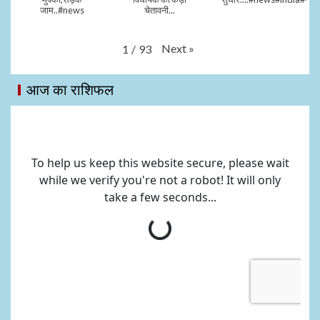
जाम..#news
चेतावनी...
Next
»
1
/
93
आज का राशिफल