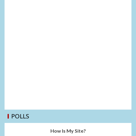
POLLS
How Is My Site?