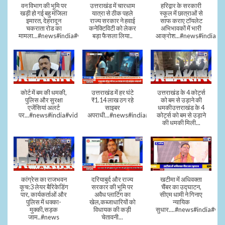
वन विभाग की भूमि पर
उत्तराखंड में चारधाम
हरिद्वार के सरकारी
खड़ी हो गई बहु मंजिला
यात्रा से ठीक पहले
स्कूल में छात्राओं से
इमारत, देहरादून
राज्य सरकार ने हवाई
साफ कराए टॉयलेट
चकराता रोड का
कनेक्टिविटी को लेकर
अभिभावकों में भारी
मामला...#news#india#video
बड़ा फैसला लिया..
आक्रोश...#news#india
कोर्ट में बम की धमकी,
उत्तराखंड में हर घंटे
उत्तराखंड के 4 कोर्ट्स
पुलिस और सुरक्षा
₹1.14 लाख ठग रहे
को बम से उड़ाने की
एजेंसियां अलर्ट
साइबर
धमकीउत्तराखंड के 4
पर...#news#india#video#viral
अपराधी...#news#india#video#viral
कोर्ट्स को बम से उड़ाने
की धमकी मिली...
कांग्रेस का राजभवन
दरियाबुर्द और राज्य
खटीमा में अधिवक्ता
कूच:3 लेयर बैरिकेडिंग
सरकार की भूमि पर
चैंबर का उद्घाटन,
पार, कार्यकर्ताओं और
अवैध प्लाटिंग का
सीएम धामी ने गिनाए
पुलिस में धक्का-
खेल,कब्जाधारियों को
न्यायिक
मुक्की,सड़क
विधायक की कड़ी
सुधार....#news#india#vid
जाम..#news
चेतावनी...