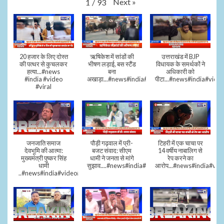
Next
»
1
/
93
20 हजार के लिए दोस्त
ऋषिकेश में सांडों की
उत्तराखंड में BJP
की पत्थर से कुचलकर
भीषण लड़ाई, बस स्टैंड
विधायक के समर्थकों ने
हत्या...#news
बना
अधिकारी को
#india #video
अखाड़ा...#news#india#video#viral
पीटा...#news#india#video
#viral
जनजाति समाज
पौड़ी गढ़वाल में प्री-
टिहरी में एक चाचा पर
देवभूमि की आत्मा:
बजट संवाद: सीएम
14 वर्षीय नाबालिग से
मुख्यमंत्री पुष्कर सिंह
धामी ने जनता से मांगे
रेप करने का
धामी
सुझाव....#news#india#video#viral
आरोप...#news#india#vid
..#news#india#video#viral