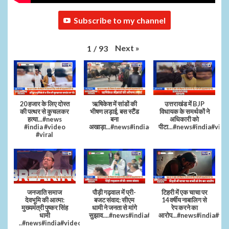
Subscribe to my channel
Next
»
1
/
93
20 हजार के लिए दोस्त
ऋषिकेश में सांडों की
उत्तराखंड में BJP
की पत्थर से कुचलकर
भीषण लड़ाई, बस स्टैंड
विधायक के समर्थकों ने
हत्या...#news
बना
अधिकारी को
#india #video
अखाड़ा...#news#india#video#viral
पीटा...#news#india#vide
#viral
जनजाति समाज
पौड़ी गढ़वाल में प्री-
टिहरी में एक चाचा पर
देवभूमि की आत्मा:
बजट संवाद: सीएम
14 वर्षीय नाबालिग से
मुख्यमंत्री पुष्कर सिंह
धामी ने जनता से मांगे
रेप करने का
धामी
सुझाव....#news#india#video#viral
आरोप...#news#india#vi
..#news#india#video#viral