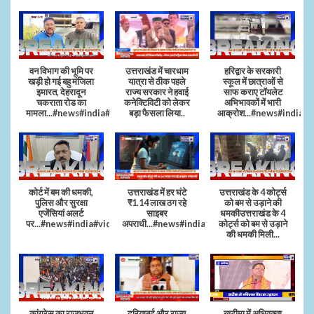
वन विभाग की भूमि पर
उत्तराखंड में चारधाम
हरिद्वार के सरकारी
खड़ी हो गई बहु मंजिला
यात्रा से ठीक पहले
स्कूल में छात्राओं से
इमारत, देहरादून
राज्य सरकार ने हवाई
साफ कराए टॉयलेट
चकराता रोड का
कनेक्टिविटी को लेकर
अभिभावकों में भारी
मामला...#news#india#video
बड़ा फैसला लिया..
आक्रोश...#news#india
कोर्ट में बम की धमकी,
उत्तराखंड में हर घंटे
उत्तराखंड के 4 कोर्ट्स
पुलिस और सुरक्षा
₹1.14 लाख ठग रहे
को बम से उड़ाने की
एजेंसियां अलर्ट
साइबर
धमकीउत्तराखंड के 4
पर...#news#india#video#viral
अपराधी...#news#india#video#viral
कोर्ट्स को बम से उड़ाने
की धमकी मिली...
कांग्रेस का राजभवन
दरियाबुर्द और राज्य
खटीमा में अधिवक्ता