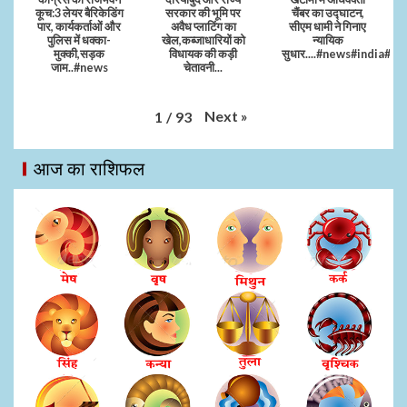
कूच:3 लेयर बैरिकेडिंग
सरकार की भूमि पर
चैंबर का उद्घाटन,
पार, कार्यकर्ताओं और
अवैध प्लाटिंग का
सीएम धामी ने गिनाए
पुलिस में धक्का-
खेल,कब्जाधारियों को
न्यायिक
मुक्की,सड़क
विधायक की कड़ी
सुधार....#news#india#vi
जाम..#news
चेतावनी...
Next
»
1
/
93
आज का राशिफल