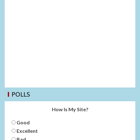
POLLS
How Is My Site?
Good
Excellent
Bad