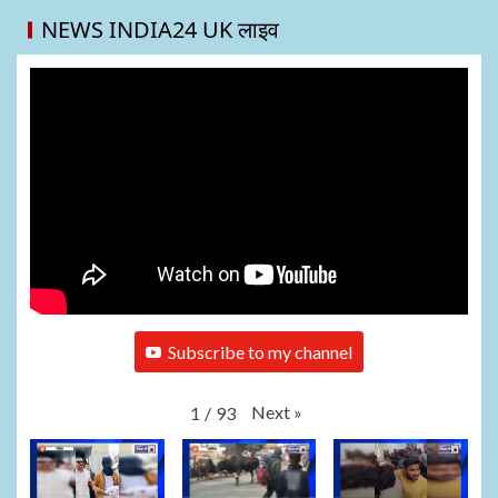
NEWS INDIA24 UK लाइव
Subscribe to my channel
Next
»
1
/
93