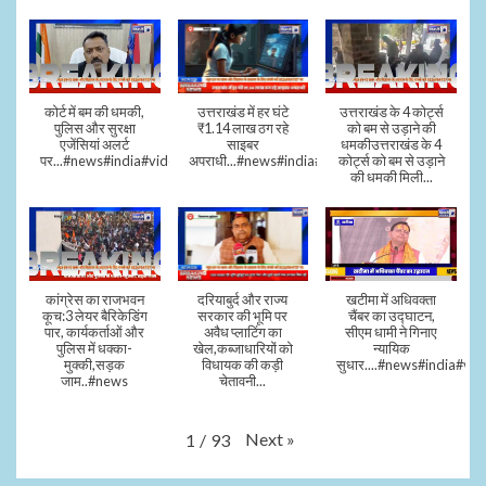
कोर्ट में बम की धमकी,
उत्तराखंड में हर घंटे
उत्तराखंड के 4 कोर्ट्स
पुलिस और सुरक्षा
₹1.14 लाख ठग रहे
को बम से उड़ाने की
एजेंसियां अलर्ट
साइबर
धमकीउत्तराखंड के 4
पर...#news#india#video#viral
अपराधी...#news#india#video#viral
कोर्ट्स को बम से उड़ाने
की धमकी मिली...
कांग्रेस का राजभवन
दरियाबुर्द और राज्य
खटीमा में अधिवक्ता
कूच:3 लेयर बैरिकेडिंग
सरकार की भूमि पर
चैंबर का उद्घाटन,
पार, कार्यकर्ताओं और
अवैध प्लाटिंग का
सीएम धामी ने गिनाए
पुलिस में धक्का-
खेल,कब्जाधारियों को
न्यायिक
मुक्की,सड़क
विधायक की कड़ी
सुधार....#news#india#vid
जाम..#news
चेतावनी...
Next
»
1
/
93