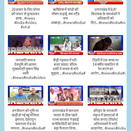
20 हजार के लिए दोस्त
ऋषिकेश में सांडों की
उत्तराखंड में BJP
की पत्थर से कुचलकर
भीषण लड़ाई, बस स्टैंड
विधायक के समर्थकों ने
हत्या...#news
बना
अधिकारी को
#india #video
अखाड़ा...#news#india#video#viral
पीटा...#news#india#video
#viral
जनजाति समाज
पौड़ी गढ़वाल में प्री-
टिहरी में एक चाचा पर
देवभूमि की आत्मा:
बजट संवाद: सीएम
14 वर्षीय नाबालिग से
मुख्यमंत्री पुष्कर सिंह
धामी ने जनता से मांगे
रेप करने का
धामी
सुझाव....#news#india#video#viral
आरोप...#news#india#vid
..#news#india#video#viral
वन विभाग की भूमि पर
उत्तराखंड में चारधाम
हरिद्वार के सरकारी
खड़ी हो गई बहु मंजिला
यात्रा से ठीक पहले
स्कूल में छात्राओं से
इमारत, देहरादून
राज्य सरकार ने हवाई
साफ कराए टॉयलेट
चकराता रोड का
कनेक्टिविटी को लेकर
अभिभावकों में भारी
मामला...#news#india#video
बड़ा फैसला लिया..
आक्रोश...#news#india