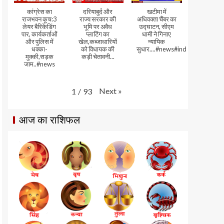
कांग्रेस का
दरियाबुर्द और
खटीमा में
राजभवन कूच:3
राज्य सरकार की
अधिवक्ता चैंबर का
लेयर बैरिकेडिंग
भूमि पर अवैध
उद्घाटन, सीएम
पार, कार्यकर्ताओं
प्लाटिंग का
धामी ने गिनाए
और पुलिस में
खेल,कब्जाधारियों
न्यायिक
धक्का-
को विधायक की
सुधार....#news#india#video
मुक्की,सड़क
कड़ी चेतावनी...
जाम..#news
Next
»
1
/
93
आज का राशिफल