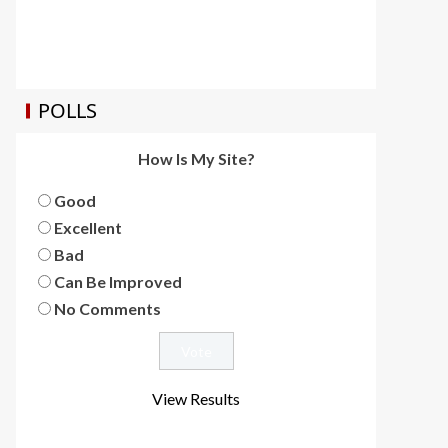
POLLS
How Is My Site?
Good
Excellent
Bad
Can Be Improved
No Comments
View Results