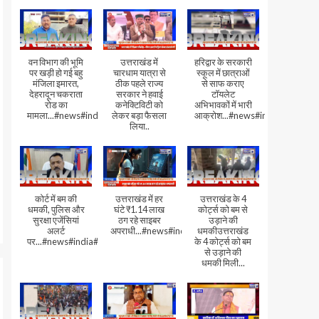
वन विभाग की भूमि
उत्तराखंड में
हरिद्वार के सरकारी
पर खड़ी हो गई बहु
चारधाम यात्रा से
स्कूल में छात्राओं
मंजिला इमारत,
ठीक पहले राज्य
से साफ कराए
देहरादून चकराता
सरकार ने हवाई
टॉयलेट
रोड का
कनेक्टिविटी को
अभिभावकों में भारी
मामला...#news#india#video
लेकर बड़ा फैसला
आक्रोश...#news#india
लिया..
कोर्ट में बम की
उत्तराखंड में हर
उत्तराखंड के 4
धमकी, पुलिस और
घंटे ₹1.14 लाख
कोर्ट्स को बम से
सुरक्षा एजेंसियां
ठग रहे साइबर
उड़ाने की
अलर्ट
अपराधी...#news#india#video#viral
धमकीउत्तराखंड
पर...#news#india#video#viral
के 4 कोर्ट्स को बम
से उड़ाने की
धमकी मिली...