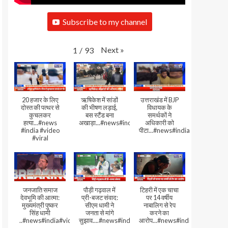
Subscribe to my channel
Next
»
1
/
93
20 हजार के लिए
ऋषिकेश में सांडों
उत्तराखंड में BJP
दोस्त की पत्थर से
की भीषण लड़ाई,
विधायक के
कुचलकर
बस स्टैंड बना
समर्थकों ने
हत्या...#news
अखाड़ा...#news#india#video#viral
अधिकारी को
#india #video
पीटा...#news#india#video#viral
#viral
जनजाति समाज
पौड़ी गढ़वाल में
टिहरी में एक चाचा
देवभूमि की आत्मा:
प्री-बजट संवाद:
पर 14 वर्षीय
मुख्यमंत्री पुष्कर
सीएम धामी ने
नाबालिग से रेप
सिंह धामी
जनता से मांगे
करने का
..#news#india#video#viral
सुझाव....#news#india#video#viral
आरोप...#news#india#video