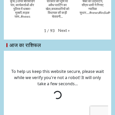
कूच:3 लेयर बैरिकेडिंग
सरकार की भूमि पर
चैंबर का उद्घाटन,
पार, कार्यकर्ताओं और
अवैध प्लाटिंग का
सीएम धामी ने गिनाए
पुलिस में धक्का-
खेल,कब्जाधारियों को
न्यायिक
मुक्की,सड़क
विधायक की कड़ी
सुधार....#news#india#vid
जाम..#news
चेतावनी...
Next
»
1
/
93
आज का राशिफल