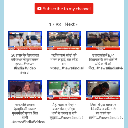
Subscribe to my channel
Next
»
1
/
93
20 हजार के लिए दोस्त
ऋषिकेश में सांडों की
उत्तराखंड में BJP
की पत्थर से कुचलकर
भीषण लड़ाई, बस स्टैंड
विधायक के समर्थकों ने
हत्या...#news
बना
अधिकारी को
#india #video
अखाड़ा...#news#india#video#viral
पीटा...#news#india#video
#viral
जनजाति समाज
पौड़ी गढ़वाल में प्री-
टिहरी में एक चाचा पर
देवभूमि की आत्मा:
बजट संवाद: सीएम
14 वर्षीय नाबालिग से
मुख्यमंत्री पुष्कर सिंह
धामी ने जनता से मांगे
रेप करने का
धामी
सुझाव....#news#india#video#viral
आरोप...#news#india#vid
..#news#india#video#viral