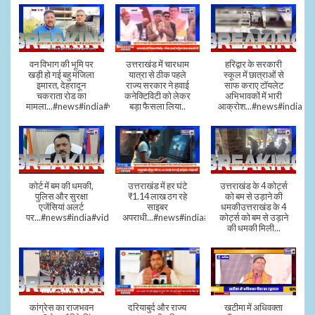
वन विभाग की भूमि पर
उत्तराखंड में चारधाम
हरिद्वार के सरकारी
खड़ी हो गई बहु मंजिला
यात्रा से ठीक पहले
स्कूल में छात्राओं से
इमारत, देहरादून
राज्य सरकार ने हवाई
साफ कराए टॉयलेट
चकराता रोड का
कनेक्टिविटी को लेकर
अभिभावकों में भारी
मामला...#news#india#video
बड़ा फैसला लिया..
आक्रोश...#news#india
कोर्ट में बम की धमकी,
उत्तराखंड में हर घंटे
उत्तराखंड के 4 कोर्ट्स
पुलिस और सुरक्षा
₹1.14 लाख ठग रहे
को बम से उड़ाने की
एजेंसियां अलर्ट
साइबर
धमकीउत्तराखंड के 4
पर...#news#india#video#viral
अपराधी...#news#india#video#viral
कोर्ट्स को बम से उड़ाने
की धमकी मिली...
कांग्रेस का राजभवन
दरियाबुर्द और राज्य
खटीमा में अधिवक्ता