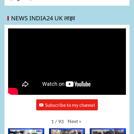
NEWS INDIA24 UK लाइव
Subscribe to my channel
Next
»
1
/
93