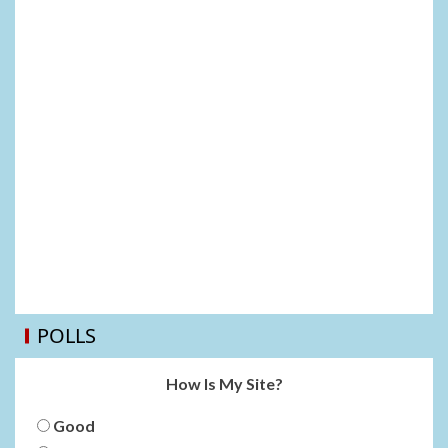
POLLS
How Is My Site?
Good