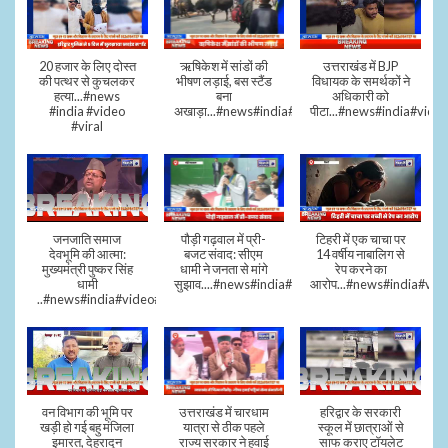
20 हजार के लिए दोस्त
ऋषिकेश में सांडों की
उत्तराखंड में BJP
की पत्थर से कुचलकर
भीषण लड़ाई, बस स्टैंड
विधायक के समर्थकों ने
हत्या...#news
बना
अधिकारी को
#india #video
अखाड़ा...#news#india#video#viral
पीटा...#news#india#video
#viral
जनजाति समाज
पौड़ी गढ़वाल में प्री-
टिहरी में एक चाचा पर
देवभूमि की आत्मा:
बजट संवाद: सीएम
14 वर्षीय नाबालिग से
मुख्यमंत्री पुष्कर सिंह
धामी ने जनता से मांगे
रेप करने का
धामी
सुझाव....#news#india#video#viral
आरोप...#news#india#vid
..#news#india#video#viral
वन विभाग की भूमि पर
उत्तराखंड में चारधाम
हरिद्वार के सरकारी
खड़ी हो गई बहु मंजिला
यात्रा से ठीक पहले
स्कूल में छात्राओं से
इमारत, देहरादून
राज्य सरकार ने हवाई
साफ कराए टॉयलेट