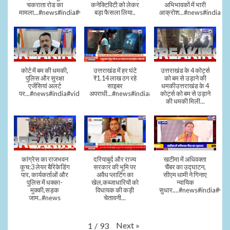
चकराता रोड का
कनेक्टिविटी को लेकर
अभिभावकों में भारी
मामला...#news#india#video
बड़ा फैसला लिया..
आक्रोश...#news#india
कोर्ट में बम की धमकी,
उत्तराखंड में हर घंटे
उत्तराखंड के 4 कोर्ट्स
पुलिस और सुरक्षा
₹1.14 लाख ठग रहे
को बम से उड़ाने की
एजेंसियां अलर्ट
साइबर
धमकीउत्तराखंड के 4
पर...#news#india#video#viral
अपराधी...#news#india#video#viral
कोर्ट्स को बम से उड़ाने
की धमकी मिली...
कांग्रेस का राजभवन
दरियाबुर्द और राज्य
खटीमा में अधिवक्ता
कूच:3 लेयर बैरिकेडिंग
सरकार की भूमि पर
चैंबर का उद्घाटन,
पार, कार्यकर्ताओं और
अवैध प्लाटिंग का
सीएम धामी ने गिनाए
पुलिस में धक्का-
खेल,कब्जाधारियों को
न्यायिक
मुक्की,सड़क
विधायक की कड़ी
सुधार....#news#india#vid
जाम..#news
चेतावनी...
Next
»
1
/
93