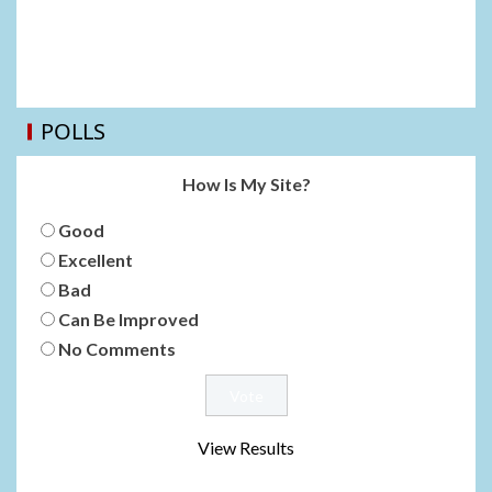
POLLS
How Is My Site?
Good
Excellent
Bad
Can Be Improved
No Comments
View Results