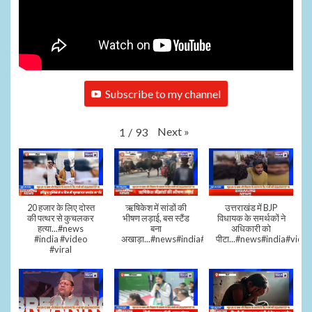
Subscribe to my channel
Next
»
1
/
93
20 हजार के लिए दोस्त
ऋषिकेश में सांडों की
उत्तराखंड में BJP
की पत्थर से कुचलकर
भीषण लड़ाई, बस स्टैंड
विधायक के समर्थकों ने
हत्या...#news
बना
अधिकारी को
#india #video
अखाड़ा...#news#india#video#viral
पीटा...#news#india#video
#viral