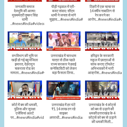
जनजाति समाज
पौड़ी गढ़वाल में प्री-
टिहरी में एक चाचा पर
देवभूमि की आत्मा:
बजट संवाद: सीएम
14 वर्षीय नाबालिग से
मुख्यमंत्री पुष्कर सिंह
धामी ने जनता से मांगे
रेप करने का
धामी
सुझाव....#news#india#video#viral
आरोप...#news#india#vid
..#news#india#video#viral
वन विभाग की भूमि पर
उत्तराखंड में चारधाम
हरिद्वार के सरकारी
खड़ी हो गई बहु मंजिला
यात्रा से ठीक पहले
स्कूल में छात्राओं से
इमारत, देहरादून
राज्य सरकार ने हवाई
साफ कराए टॉयलेट
चकराता रोड का
कनेक्टिविटी को लेकर
अभिभावकों में भारी
मामला...#news#india#video
बड़ा फैसला लिया..
आक्रोश...#news#india
कोर्ट में बम की धमकी,
उत्तराखंड में हर घंटे
उत्तराखंड के 4 कोर्ट्स
पुलिस और सुरक्षा
₹1.14 लाख ठग रहे
को बम से उड़ाने की
एजेंसियां अलर्ट
साइबर
धमकीउत्तराखंड के 4
पर...#news#india#video#viral
अपराधी...#news#india#video#viral
कोर्ट्स को बम से उड़ाने
की धमकी मिली...