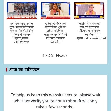
कांग्रेस का राजभवन
दरियाबुर्द और राज्य
खटीमा में अधिवक्ता
कूच:3 लेयर बैरिकेडिंग
सरकार की भूमि पर
चैंबर का उद्घाटन,
पार, कार्यकर्ताओं और
अवैध प्लाटिंग का
सीएम धामी ने गिनाए
पुलिस में धक्का-
खेल,कब्जाधारियों को
न्यायिक
मुक्की,सड़क
विधायक की कड़ी
सुधार....#news#india#vid
जाम..#news
चेतावनी...
Next
»
1
/
93
आज का राशिफल