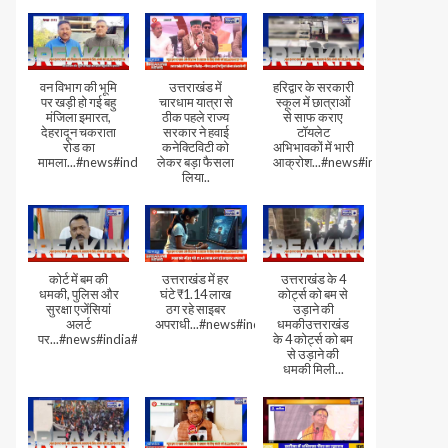
वन विभाग की भूमि
उत्तराखंड में
हरिद्वार के सरकारी
पर खड़ी हो गई बहु
चारधाम यात्रा से
स्कूल में छात्राओं
मंजिला इमारत,
ठीक पहले राज्य
से साफ कराए
देहरादून चकराता
सरकार ने हवाई
टॉयलेट
रोड का
कनेक्टिविटी को
अभिभावकों में भारी
मामला...#news#india#video
लेकर बड़ा फैसला
आक्रोश...#news#india
लिया..
कोर्ट में बम की
उत्तराखंड में हर
उत्तराखंड के 4
धमकी, पुलिस और
घंटे ₹1.14 लाख
कोर्ट्स को बम से
सुरक्षा एजेंसियां
ठग रहे साइबर
उड़ाने की
अलर्ट
अपराधी...#news#india#video#viral
धमकीउत्तराखंड
पर...#news#india#video#viral
के 4 कोर्ट्स को बम
से उड़ाने की
धमकी मिली...