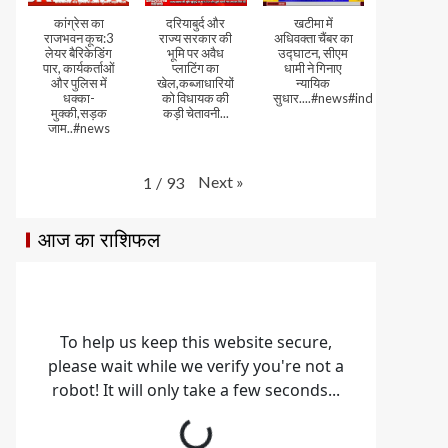
कांग्रेस का
दरियाबुर्द और
खटीमा में
राजभवन कूच:3
राज्य सरकार की
अधिवक्ता चैंबर का
लेयर बैरिकेडिंग
भूमि पर अवैध
उद्घाटन, सीएम
पार, कार्यकर्ताओं
प्लाटिंग का
धामी ने गिनाए
और पुलिस में
खेल,कब्जाधारियों
न्यायिक
धक्का-
को विधायक की
सुधार....#news#india#video
मुक्की,सड़क
कड़ी चेतावनी...
जाम..#news
Next
»
1
/
93
आज का राशिफल