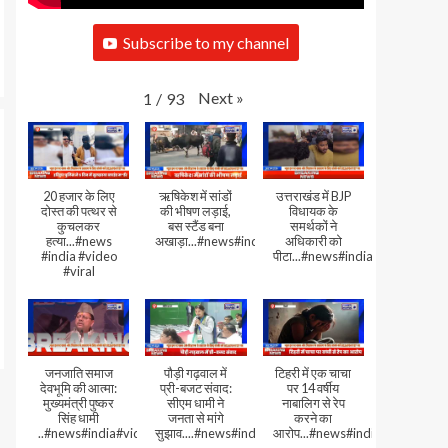
Subscribe to my channel
Next
»
1
/
93
20 हजार के लिए
ऋषिकेश में सांडों
उत्तराखंड में BJP
दोस्त की पत्थर से
की भीषण लड़ाई,
विधायक के
कुचलकर
बस स्टैंड बना
समर्थकों ने
हत्या...#news
अखाड़ा...#news#india#video#viral
अधिकारी को
#india #video
पीटा...#news#india#video#viral
#viral
जनजाति समाज
पौड़ी गढ़वाल में
टिहरी में एक चाचा
देवभूमि की आत्मा:
प्री-बजट संवाद:
पर 14 वर्षीय
मुख्यमंत्री पुष्कर
सीएम धामी ने
नाबालिग से रेप
सिंह धामी
जनता से मांगे
करने का
..#news#india#video#viral
सुझाव....#news#india#video#viral
आरोप...#news#india#video