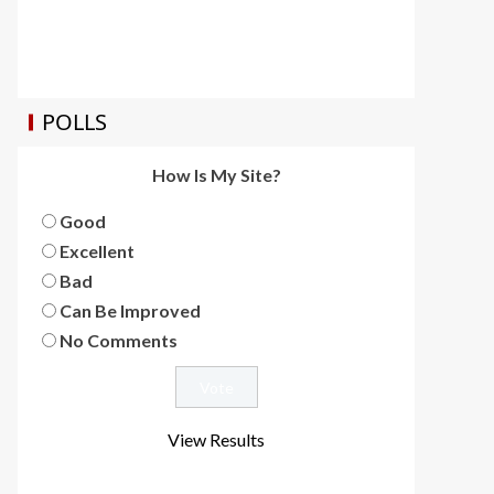
POLLS
How Is My Site?
Good
Excellent
Bad
Can Be Improved
No Comments
View Results