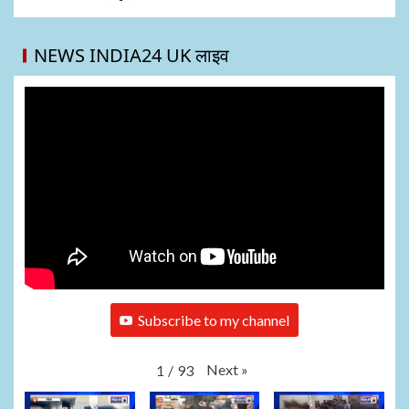
NEWS INDIA24 UK लाइव
Subscribe to my channel
Next
»
1
/
93