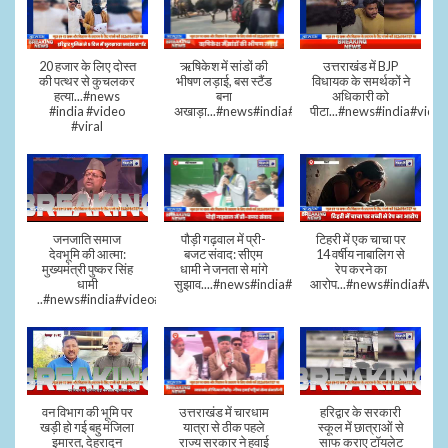
20 हजार के लिए दोस्त
ऋषिकेश में सांडों की
उत्तराखंड में BJP
की पत्थर से कुचलकर
भीषण लड़ाई, बस स्टैंड
विधायक के समर्थकों ने
हत्या...#news
बना
अधिकारी को
#india #video
अखाड़ा...#news#india#video#viral
पीटा...#news#india#video
#viral
जनजाति समाज
पौड़ी गढ़वाल में प्री-
टिहरी में एक चाचा पर
देवभूमि की आत्मा:
बजट संवाद: सीएम
14 वर्षीय नाबालिग से
मुख्यमंत्री पुष्कर सिंह
धामी ने जनता से मांगे
रेप करने का
धामी
सुझाव....#news#india#video#viral
आरोप...#news#india#vid
..#news#india#video#viral
वन विभाग की भूमि पर
उत्तराखंड में चारधाम
हरिद्वार के सरकारी
खड़ी हो गई बहु मंजिला
यात्रा से ठीक पहले
स्कूल में छात्राओं से
इमारत, देहरादून
राज्य सरकार ने हवाई
साफ कराए टॉयलेट