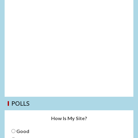
POLLS
How Is My Site?
Good