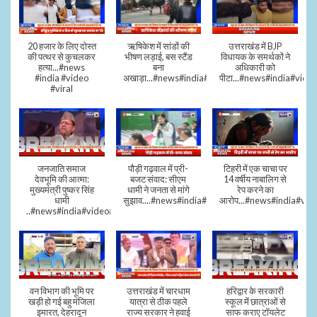
20 हजार के लिए दोस्त
ऋषिकेश में सांडों की
उत्तराखंड में BJP
की पत्थर से कुचलकर
भीषण लड़ाई, बस स्टैंड
विधायक के समर्थकों ने
हत्या...#news
बना
अधिकारी को
#india #video
अखाड़ा...#news#india#video#viral
पीटा...#news#india#video
#viral
जनजाति समाज
पौड़ी गढ़वाल में प्री-
टिहरी में एक चाचा पर
देवभूमि की आत्मा:
बजट संवाद: सीएम
14 वर्षीय नाबालिग से
मुख्यमंत्री पुष्कर सिंह
धामी ने जनता से मांगे
रेप करने का
धामी
सुझाव....#news#india#video#viral
आरोप...#news#india#vid
..#news#india#video#viral
वन विभाग की भूमि पर
उत्तराखंड में चारधाम
हरिद्वार के सरकारी
खड़ी हो गई बहु मंजिला
यात्रा से ठीक पहले
स्कूल में छात्राओं से
इमारत, देहरादून
राज्य सरकार ने हवाई
साफ कराए टॉयलेट