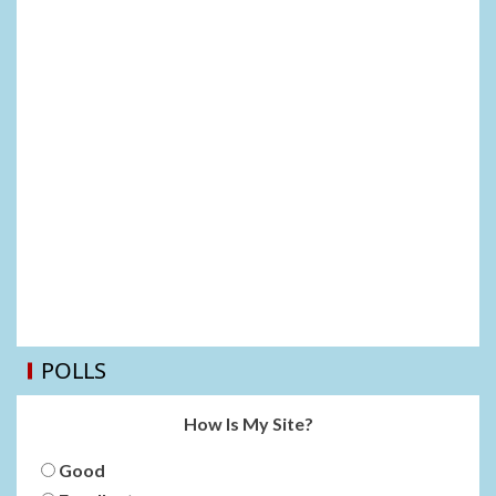
POLLS
How Is My Site?
Good