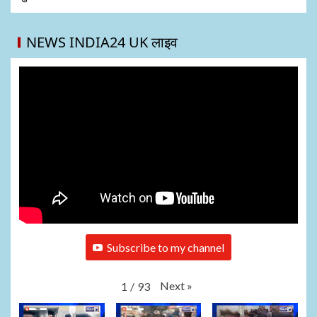
NEWS INDIA24 UK लाइव
Subscribe to my channel
Next
»
1
/
93