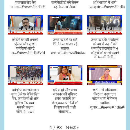
चकराता रोड का
कनेक्टिविटी को लेकर
अभिभावकों में भारी
मामला...#news#india#video
बड़ा फैसला लिया..
आक्रोश...#news#india
कोर्ट में बम की धमकी,
उत्तराखंड में हर घंटे
उत्तराखंड के 4 कोर्ट्स
पुलिस और सुरक्षा
₹1.14 लाख ठग रहे
को बम से उड़ाने की
एजेंसियां अलर्ट
साइबर
धमकीउत्तराखंड के 4
पर...#news#india#video#viral
अपराधी...#news#india#video#viral
कोर्ट्स को बम से उड़ाने
की धमकी मिली...
कांग्रेस का राजभवन
दरियाबुर्द और राज्य
खटीमा में अधिवक्ता
कूच:3 लेयर बैरिकेडिंग
सरकार की भूमि पर
चैंबर का उद्घाटन,
पार, कार्यकर्ताओं और
अवैध प्लाटिंग का
सीएम धामी ने गिनाए
पुलिस में धक्का-
खेल,कब्जाधारियों को
न्यायिक
मुक्की,सड़क
विधायक की कड़ी
सुधार....#news#india#vid
जाम..#news
चेतावनी...
Next
»
1
/
93