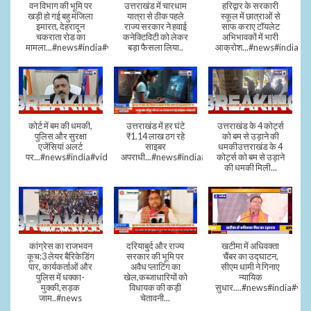
वन विभाग की भूमि पर
उत्तराखंड में चारधाम
हरिद्वार के सरकारी
खड़ी हो गई बहु मंजिला
यात्रा से ठीक पहले
स्कूल में छात्राओं से
इमारत, देहरादून
राज्य सरकार ने हवाई
साफ कराए टॉयलेट
चकराता रोड का
कनेक्टिविटी को लेकर
अभिभावकों में भारी
मामला...#news#india#video
बड़ा फैसला लिया..
आक्रोश...#news#india
कोर्ट में बम की धमकी,
उत्तराखंड में हर घंटे
उत्तराखंड के 4 कोर्ट्स
पुलिस और सुरक्षा
₹1.14 लाख ठग रहे
को बम से उड़ाने की
एजेंसियां अलर्ट
साइबर
धमकीउत्तराखंड के 4
पर...#news#india#video#viral
अपराधी...#news#india#video#viral
कोर्ट्स को बम से उड़ाने
की धमकी मिली...
कांग्रेस का राजभवन
दरियाबुर्द और राज्य
खटीमा में अधिवक्ता
कूच:3 लेयर बैरिकेडिंग
सरकार की भूमि पर
चैंबर का उद्घाटन,
पार, कार्यकर्ताओं और
अवैध प्लाटिंग का
सीएम धामी ने गिनाए
पुलिस में धक्का-
खेल,कब्जाधारियों को
न्यायिक
मुक्की,सड़क
विधायक की कड़ी
सुधार....#news#india#vid
जाम..#news
चेतावनी...