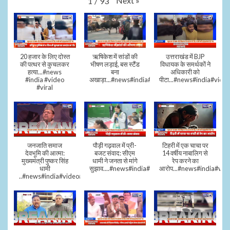
Next
»
1
/
93
20 हजार के लिए दोस्त
ऋषिकेश में सांडों की
उत्तराखंड में BJP
की पत्थर से कुचलकर
भीषण लड़ाई, बस स्टैंड
विधायक के समर्थकों ने
हत्या...#news
बना
अधिकारी को
#india #video
अखाड़ा...#news#india#video#viral
पीटा...#news#india#video
#viral
जनजाति समाज
पौड़ी गढ़वाल में प्री-
टिहरी में एक चाचा पर
देवभूमि की आत्मा:
बजट संवाद: सीएम
14 वर्षीय नाबालिग से
मुख्यमंत्री पुष्कर सिंह
धामी ने जनता से मांगे
रेप करने का
धामी
सुझाव....#news#india#video#viral
आरोप...#news#india#vid
..#news#india#video#viral