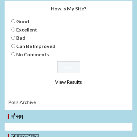
How Is My Site?
Good
Excellent
Bad
Can Be Improved
No Comments
View Results
Polls Archive
मौसम
लाइफस्टाइल