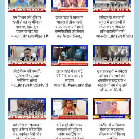
वन विभाग की भूमि पर
उत्तराखंड में चारधाम
हरिद्वार के सरकारी
खड़ी हो गई बहु मंजिला
यात्रा से ठीक पहले
स्कूल में छात्राओं से
इमारत, देहरादून
राज्य सरकार ने हवाई
साफ कराए टॉयलेट
चकराता रोड का
कनेक्टिविटी को लेकर
अभिभावकों में भारी
मामला...#news#india#video
बड़ा फैसला लिया..
आक्रोश...#news#india
कोर्ट में बम की धमकी,
उत्तराखंड में हर घंटे
उत्तराखंड के 4 कोर्ट्स
पुलिस और सुरक्षा
₹1.14 लाख ठग रहे
को बम से उड़ाने की
एजेंसियां अलर्ट
साइबर
धमकीउत्तराखंड के 4
पर...#news#india#video#viral
अपराधी...#news#india#video#viral
कोर्ट्स को बम से उड़ाने
की धमकी मिली...
कांग्रेस का राजभवन
दरियाबुर्द और राज्य
खटीमा में अधिवक्ता
कूच:3 लेयर बैरिकेडिंग
सरकार की भूमि पर
चैंबर का उद्घाटन,
पार, कार्यकर्ताओं और
अवैध प्लाटिंग का
सीएम धामी ने गिनाए
पुलिस में धक्का-
खेल,कब्जाधारियों को
न्यायिक