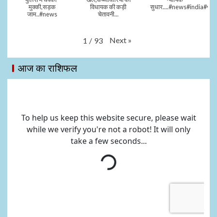
मुक्की,सड़क
विधायक की कड़ी
सुधार....#news#india#vid
जाम..#news
चेतावनी...
Next
»
1
/
93
आज का राशिफल