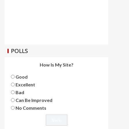
POLLS
How Is My Site?
Good
Excellent
Bad
Can Be Improved
No Comments