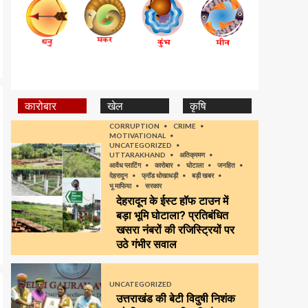
कारोबार
खेल
कृषि
CORRUPTION
CRIME
MOTIVATIONAL
UNCATEGORIZED
UTTARAKHAND
अतिक्रमण
आवैध प्लाटिंग
कारोबार
घोटाला
जनहित
देहरादून
फ्रॉड धोखाधड़ी
बड़ी खबर
भू माफिया
सरकार
देहरादून के ईस्ट हॉफ टाउन में
बड़ा भूमि घोटाला? प्रतिबंधित
खसरा नंबरों की रजिस्ट्रियों पर
उठे गंभीर सवाल
UNCATEGORIZED
उत्तराखंड की बेटी विदुषी निशंक