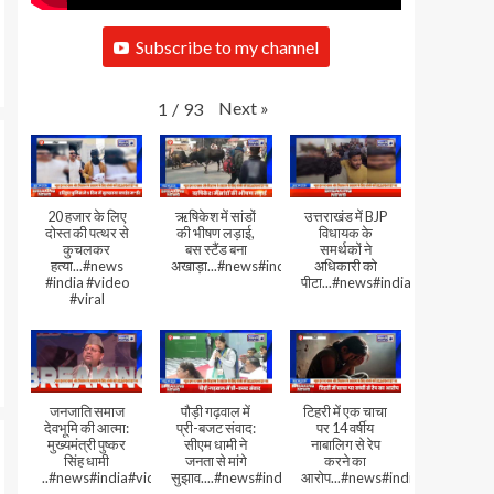
Subscribe to my channel
Next
»
1
/
93
20 हजार के लिए
ऋषिकेश में सांडों
उत्तराखंड में BJP
दोस्त की पत्थर से
की भीषण लड़ाई,
विधायक के
कुचलकर
बस स्टैंड बना
समर्थकों ने
हत्या...#news
अखाड़ा...#news#india#video#viral
अधिकारी को
#india #video
पीटा...#news#india#video#viral
#viral
जनजाति समाज
पौड़ी गढ़वाल में
टिहरी में एक चाचा
देवभूमि की आत्मा:
प्री-बजट संवाद:
पर 14 वर्षीय
मुख्यमंत्री पुष्कर
सीएम धामी ने
नाबालिग से रेप
सिंह धामी
जनता से मांगे
करने का
..#news#india#video#viral
सुझाव....#news#india#video#viral
आरोप...#news#india#video