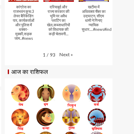
कांग्रेस का
दरियाबुर्द और
खटीमा में
राजभवन कूच:3
राज्य सरकार की
अधिवक्ता चैंबर का
लेयर बैरिकेडिंग
भूमि पर अवैध
उद्घाटन, सीएम
पार, कार्यकर्ताओं
प्लाटिंग का
धामी ने गिनाए
और पुलिस में
खेल,कब्जाधारियों
न्यायिक
धक्का-
को विधायक की
सुधार....#news#india#video
मुक्की,सड़क
कड़ी चेतावनी...
जाम..#news
Next
»
1
/
93
आज का राशिफल