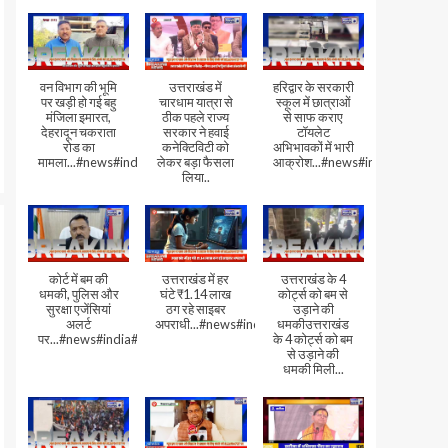
वन विभाग की भूमि
उत्तराखंड में
हरिद्वार के सरकारी
पर खड़ी हो गई बहु
चारधाम यात्रा से
स्कूल में छात्राओं
मंजिला इमारत,
ठीक पहले राज्य
से साफ कराए
देहरादून चकराता
सरकार ने हवाई
टॉयलेट
रोड का
कनेक्टिविटी को
अभिभावकों में भारी
मामला...#news#india#video
लेकर बड़ा फैसला
आक्रोश...#news#india
लिया..
कोर्ट में बम की
उत्तराखंड में हर
उत्तराखंड के 4
धमकी, पुलिस और
घंटे ₹1.14 लाख
कोर्ट्स को बम से
सुरक्षा एजेंसियां
ठग रहे साइबर
उड़ाने की
अलर्ट
अपराधी...#news#india#video#viral
धमकीउत्तराखंड
पर...#news#india#video#viral
के 4 कोर्ट्स को बम
से उड़ाने की
धमकी मिली...