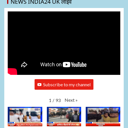
NEWS INDIA24 UK लाइव
Subscribe to my channel
Next
»
1
/
93