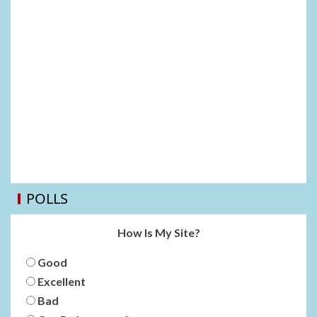
POLLS
How Is My Site?
Good
Excellent
Bad