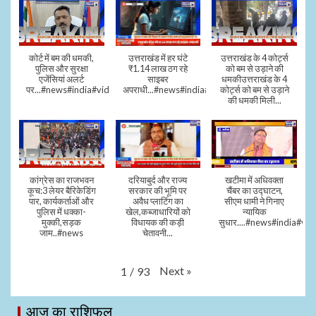
कोर्ट में बम की धमकी,
उत्तराखंड में हर घंटे
उत्तराखंड के 4 कोर्ट्स
पुलिस और सुरक्षा
₹1.14 लाख ठग रहे
को बम से उड़ाने की
एजेंसियां अलर्ट
साइबर
धमकीउत्तराखंड के 4
पर...#news#india#video#viral
अपराधी...#news#india#video#viral
कोर्ट्स को बम से उड़ाने
की धमकी मिली...
कांग्रेस का राजभवन
दरियाबुर्द और राज्य
खटीमा में अधिवक्ता
कूच:3 लेयर बैरिकेडिंग
सरकार की भूमि पर
चैंबर का उद्घाटन,
पार, कार्यकर्ताओं और
अवैध प्लाटिंग का
सीएम धामी ने गिनाए
पुलिस में धक्का-
खेल,कब्जाधारियों को
न्यायिक
मुक्की,सड़क
विधायक की कड़ी
सुधार....#news#india#vid
जाम..#news
चेतावनी...
Next
»
1
/
93
आज का राशिफल