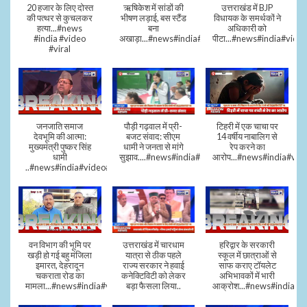
20 हजार के लिए दोस्त
ऋषिकेश में सांडों की
उत्तराखंड में BJP
की पत्थर से कुचलकर
भीषण लड़ाई, बस स्टैंड
विधायक के समर्थकों ने
हत्या...#news
बना
अधिकारी को
#india #video
अखाड़ा...#news#india#video#viral
पीटा...#news#india#video
#viral
जनजाति समाज
पौड़ी गढ़वाल में प्री-
टिहरी में एक चाचा पर
देवभूमि की आत्मा:
बजट संवाद: सीएम
14 वर्षीय नाबालिग से
मुख्यमंत्री पुष्कर सिंह
धामी ने जनता से मांगे
रेप करने का
धामी
सुझाव....#news#india#video#viral
आरोप...#news#india#vid
..#news#india#video#viral
वन विभाग की भूमि पर
उत्तराखंड में चारधाम
हरिद्वार के सरकारी
खड़ी हो गई बहु मंजिला
यात्रा से ठीक पहले
स्कूल में छात्राओं से
इमारत, देहरादून
राज्य सरकार ने हवाई
साफ कराए टॉयलेट
चकराता रोड का
कनेक्टिविटी को लेकर
अभिभावकों में भारी
मामला...#news#india#video
बड़ा फैसला लिया..
आक्रोश...#news#india