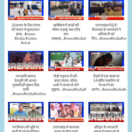
20 हजार के लिए दोस्त
ऋषिकेश में सांडों की
उत्तराखंड में BJP
की पत्थर से कुचलकर
भीषण लड़ाई, बस स्टैंड
विधायक के समर्थकों ने
हत्या...#news
बना
अधिकारी को
#india #video
अखाड़ा...#news#india#video#viral
पीटा...#news#india#video
#viral
जनजाति समाज
पौड़ी गढ़वाल में प्री-
टिहरी में एक चाचा पर
देवभूमि की आत्मा:
बजट संवाद: सीएम
14 वर्षीय नाबालिग से
मुख्यमंत्री पुष्कर सिंह
धामी ने जनता से मांगे
रेप करने का
धामी
सुझाव....#news#india#video#viral
आरोप...#news#india#vid
..#news#india#video#viral
वन विभाग की भूमि पर
उत्तराखंड में चारधाम
हरिद्वार के सरकारी
खड़ी हो गई बहु मंजिला
यात्रा से ठीक पहले
स्कूल में छात्राओं से