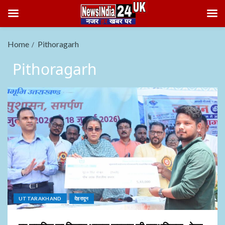
Home
Pithoragarh
Pithoragarh
UTTARAKHAND
देहरादून