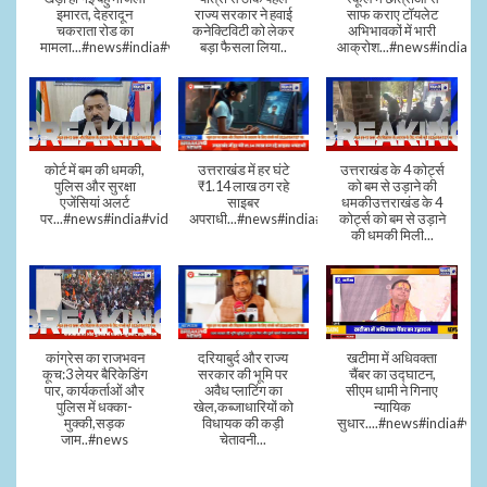
इमारत, देहरादून
राज्य सरकार ने हवाई
साफ कराए टॉयलेट
चकराता रोड का
कनेक्टिविटी को लेकर
अभिभावकों में भारी
मामला...#news#india#video
बड़ा फैसला लिया..
आक्रोश...#news#india
कोर्ट में बम की धमकी,
उत्तराखंड में हर घंटे
उत्तराखंड के 4 कोर्ट्स
पुलिस और सुरक्षा
₹1.14 लाख ठग रहे
को बम से उड़ाने की
एजेंसियां अलर्ट
साइबर
धमकीउत्तराखंड के 4
पर...#news#india#video#viral
अपराधी...#news#india#video#viral
कोर्ट्स को बम से उड़ाने
की धमकी मिली...
कांग्रेस का राजभवन
दरियाबुर्द और राज्य
खटीमा में अधिवक्ता
कूच:3 लेयर बैरिकेडिंग
सरकार की भूमि पर
चैंबर का उद्घाटन,
पार, कार्यकर्ताओं और
अवैध प्लाटिंग का
सीएम धामी ने गिनाए
पुलिस में धक्का-
खेल,कब्जाधारियों को
न्यायिक
मुक्की,सड़क
विधायक की कड़ी
सुधार....#news#india#vid
जाम..#news
चेतावनी...