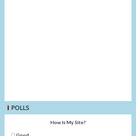
POLLS
How Is My Site?
Good