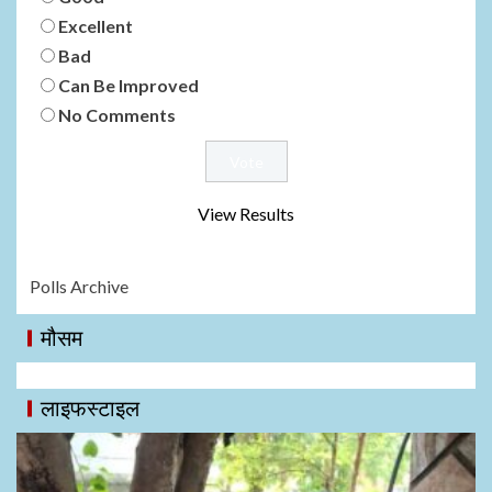
Excellent
Bad
Can Be Improved
No Comments
View Results
Polls Archive
मौसम
लाइफस्टाइल