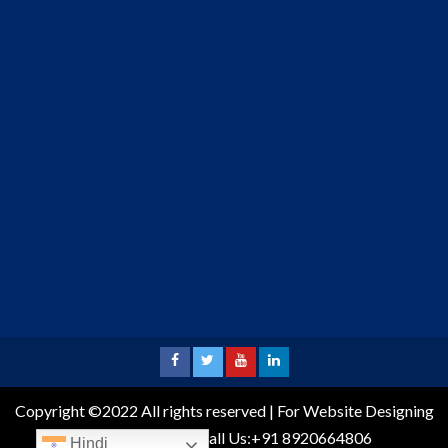
Copyright ©2022 All rights reserved | For Website Designing
and Development call Us:+91 8920664806
Hindi