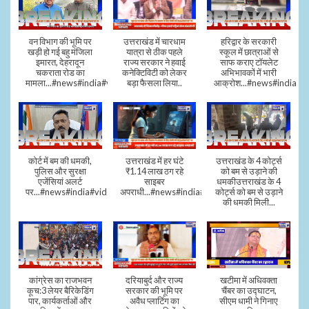
वन विभाग की भूमि पर
उत्तराखंड में चारधाम
हरिद्वार के सरकारी
खड़ी हो गई बहु मंजिला
यात्रा से ठीक पहले
स्कूल में छात्राओं से
इमारत, देहरादून
राज्य सरकार ने हवाई
साफ कराए टॉयलेट
चकराता रोड का
कनेक्टिविटी को लेकर
अभिभावकों में भारी
मामला...#news#india#video
बड़ा फैसला लिया..
आक्रोश...#news#india
कोर्ट में बम की धमकी,
उत्तराखंड में हर घंटे
उत्तराखंड के 4 कोर्ट्स
पुलिस और सुरक्षा
₹1.14 लाख ठग रहे
को बम से उड़ाने की
एजेंसियां अलर्ट
साइबर
धमकीउत्तराखंड के 4
पर...#news#india#video#viral
अपराधी...#news#india#video#viral
कोर्ट्स को बम से उड़ाने
की धमकी मिली...
कांग्रेस का राजभवन
दरियाबुर्द और राज्य
खटीमा में अधिवक्ता
कूच:3 लेयर बैरिकेडिंग
सरकार की भूमि पर
चैंबर का उद्घाटन,
पार, कार्यकर्ताओं और
अवैध प्लाटिंग का
सीएम धामी ने गिनाए