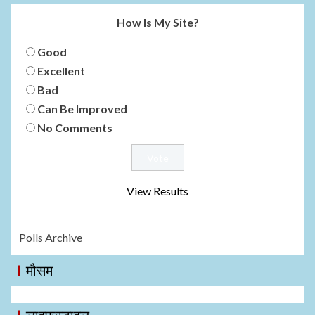
How Is My Site?
Good
Excellent
Bad
Can Be Improved
No Comments
View Results
Polls Archive
मौसम