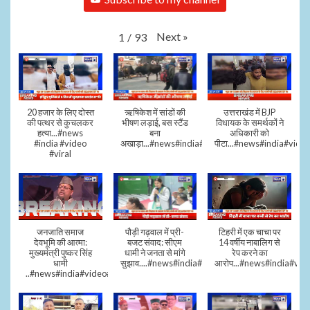
Next
»
1
/
93
20 हजार के लिए दोस्त
ऋषिकेश में सांडों की
उत्तराखंड में BJP
की पत्थर से कुचलकर
भीषण लड़ाई, बस स्टैंड
विधायक के समर्थकों ने
हत्या...#news
बना
अधिकारी को
#india #video
अखाड़ा...#news#india#video#viral
पीटा...#news#india#video
#viral
जनजाति समाज
पौड़ी गढ़वाल में प्री-
टिहरी में एक चाचा पर
देवभूमि की आत्मा:
बजट संवाद: सीएम
14 वर्षीय नाबालिग से
मुख्यमंत्री पुष्कर सिंह
धामी ने जनता से मांगे
रेप करने का
धामी
सुझाव....#news#india#video#viral
आरोप...#news#india#vid
..#news#india#video#viral