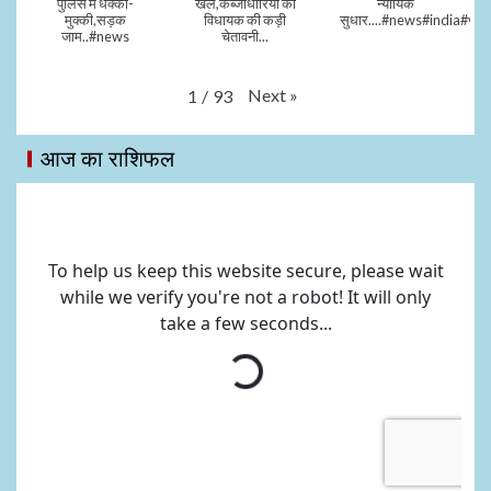
पुलिस में धक्का-
खेल,कब्जाधारियों को
न्यायिक
मुक्की,सड़क
विधायक की कड़ी
सुधार....#news#india#vid
जाम..#news
चेतावनी...
Next
»
1
/
93
आज का राशिफल