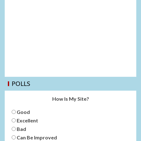
POLLS
How Is My Site?
Good
Excellent
Bad
Can Be Improved