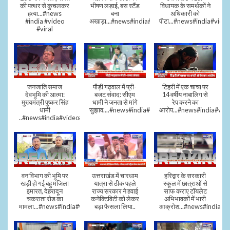
की पत्थर से कुचलकर
भीषण लड़ाई, बस स्टैंड
विधायक के समर्थकों ने
हत्या...#news
बना
अधिकारी को
#india #video
अखाड़ा...#news#india#video#viral
पीटा...#news#india#video
#viral
जनजाति समाज
पौड़ी गढ़वाल में प्री-
टिहरी में एक चाचा पर
देवभूमि की आत्मा:
बजट संवाद: सीएम
14 वर्षीय नाबालिग से
मुख्यमंत्री पुष्कर सिंह
धामी ने जनता से मांगे
रेप करने का
धामी
सुझाव....#news#india#video#viral
आरोप...#news#india#vid
..#news#india#video#viral
वन विभाग की भूमि पर
उत्तराखंड में चारधाम
हरिद्वार के सरकारी
खड़ी हो गई बहु मंजिला
यात्रा से ठीक पहले
स्कूल में छात्राओं से
इमारत, देहरादून
राज्य सरकार ने हवाई
साफ कराए टॉयलेट
चकराता रोड का
कनेक्टिविटी को लेकर
अभिभावकों में भारी
मामला...#news#india#video
बड़ा फैसला लिया..
आक्रोश...#news#india