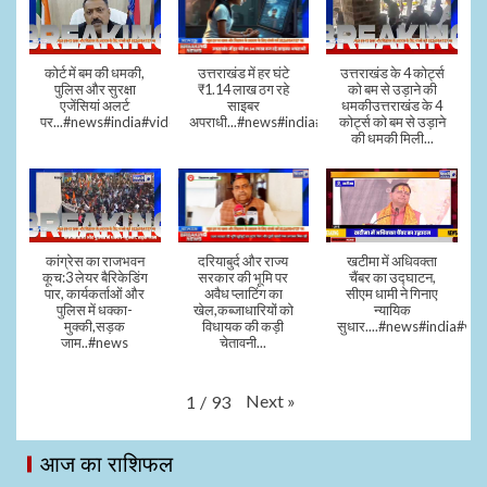
कोर्ट में बम की धमकी,
उत्तराखंड में हर घंटे
उत्तराखंड के 4 कोर्ट्स
पुलिस और सुरक्षा
₹1.14 लाख ठग रहे
को बम से उड़ाने की
एजेंसियां अलर्ट
साइबर
धमकीउत्तराखंड के 4
पर...#news#india#video#viral
अपराधी...#news#india#video#viral
कोर्ट्स को बम से उड़ाने
की धमकी मिली...
कांग्रेस का राजभवन
दरियाबुर्द और राज्य
खटीमा में अधिवक्ता
कूच:3 लेयर बैरिकेडिंग
सरकार की भूमि पर
चैंबर का उद्घाटन,
पार, कार्यकर्ताओं और
अवैध प्लाटिंग का
सीएम धामी ने गिनाए
पुलिस में धक्का-
खेल,कब्जाधारियों को
न्यायिक
मुक्की,सड़क
विधायक की कड़ी
सुधार....#news#india#vid
जाम..#news
चेतावनी...
Next
»
1
/
93
आज का राशिफल