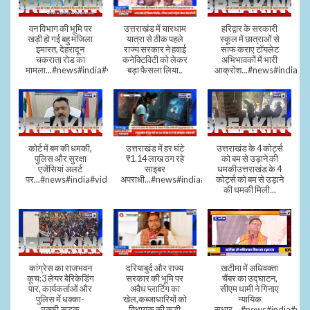
वन विभाग की भूमि पर
उत्तराखंड में चारधाम
हरिद्वार के सरकारी
खड़ी हो गई बहु मंजिला
यात्रा से ठीक पहले
स्कूल में छात्राओं से
इमारत, देहरादून
राज्य सरकार ने हवाई
साफ कराए टॉयलेट
चकराता रोड का
कनेक्टिविटी को लेकर
अभिभावकों में भारी
मामला...#news#india#video
बड़ा फैसला लिया..
आक्रोश...#news#india
कोर्ट में बम की धमकी,
उत्तराखंड में हर घंटे
उत्तराखंड के 4 कोर्ट्स
पुलिस और सुरक्षा
₹1.14 लाख ठग रहे
को बम से उड़ाने की
एजेंसियां अलर्ट
साइबर
धमकीउत्तराखंड के 4
पर...#news#india#video#viral
अपराधी...#news#india#video#viral
कोर्ट्स को बम से उड़ाने
की धमकी मिली...
कांग्रेस का राजभवन
दरियाबुर्द और राज्य
खटीमा में अधिवक्ता
कूच:3 लेयर बैरिकेडिंग
सरकार की भूमि पर
चैंबर का उद्घाटन,
पार, कार्यकर्ताओं और
अवैध प्लाटिंग का
सीएम धामी ने गिनाए
पुलिस में धक्का-
खेल,कब्जाधारियों को
न्यायिक
मुक्की,सड़क
विधायक की कड़ी
सुधार....#news#india#vid