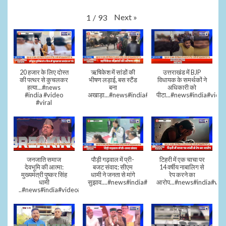
Next
»
1
/
93
20 हजार के लिए दोस्त
ऋषिकेश में सांडों की
उत्तराखंड में BJP
की पत्थर से कुचलकर
भीषण लड़ाई, बस स्टैंड
विधायक के समर्थकों ने
हत्या...#news
बना
अधिकारी को
#india #video
अखाड़ा...#news#india#video#viral
पीटा...#news#india#video
#viral
जनजाति समाज
पौड़ी गढ़वाल में प्री-
टिहरी में एक चाचा पर
देवभूमि की आत्मा:
बजट संवाद: सीएम
14 वर्षीय नाबालिग से
मुख्यमंत्री पुष्कर सिंह
धामी ने जनता से मांगे
रेप करने का
धामी
सुझाव....#news#india#video#viral
आरोप...#news#india#vid
..#news#india#video#viral