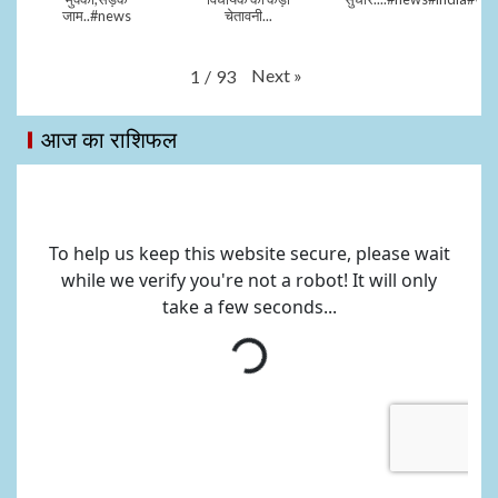
जाम..#news
चेतावनी...
Next
»
1
/
93
आज का राशिफल