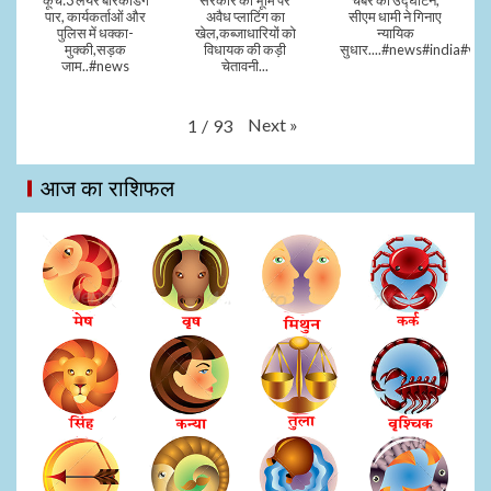
पार, कार्यकर्ताओं और
अवैध प्लाटिंग का
सीएम धामी ने गिनाए
पुलिस में धक्का-
खेल,कब्जाधारियों को
न्यायिक
मुक्की,सड़क
विधायक की कड़ी
सुधार....#news#india#vid
जाम..#news
चेतावनी...
Next
»
1
/
93
आज का राशिफल