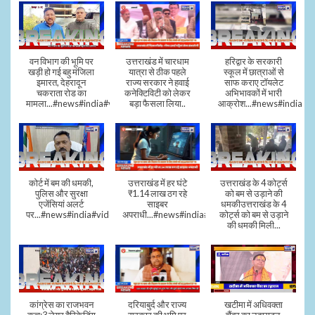
वन विभाग की भूमि पर
उत्तराखंड में चारधाम
हरिद्वार के सरकारी
खड़ी हो गई बहु मंजिला
यात्रा से ठीक पहले
स्कूल में छात्राओं से
इमारत, देहरादून
राज्य सरकार ने हवाई
साफ कराए टॉयलेट
चकराता रोड का
कनेक्टिविटी को लेकर
अभिभावकों में भारी
मामला...#news#india#video
बड़ा फैसला लिया..
आक्रोश...#news#india
कोर्ट में बम की धमकी,
उत्तराखंड में हर घंटे
उत्तराखंड के 4 कोर्ट्स
पुलिस और सुरक्षा
₹1.14 लाख ठग रहे
को बम से उड़ाने की
एजेंसियां अलर्ट
साइबर
धमकीउत्तराखंड के 4
पर...#news#india#video#viral
अपराधी...#news#india#video#viral
कोर्ट्स को बम से उड़ाने
की धमकी मिली...
कांग्रेस का राजभवन
दरियाबुर्द और राज्य
खटीमा में अधिवक्ता
कूच:3 लेयर बैरिकेडिंग
सरकार की भूमि पर
चैंबर का उद्घाटन,