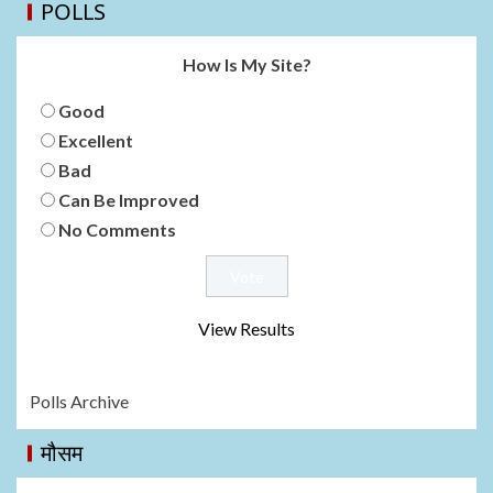
POLLS
How Is My Site?
Good
Excellent
Bad
Can Be Improved
No Comments
View Results
Polls Archive
मौसम