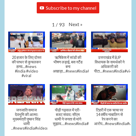
Subscribe to my channel
Next
»
1
/
93
20 हजार के लिए दोस्त
ऋषिकेश में सांडों की
उत्तराखंड में BJP
की पत्थर से कुचलकर
भीषण लड़ाई, बस स्टैंड
विधायक के समर्थकों ने
हत्या...#news
बना
अधिकारी को
#india #video
अखाड़ा...#news#india#video#viral
पीटा...#news#india#video
#viral
जनजाति समाज
पौड़ी गढ़वाल में प्री-
टिहरी में एक चाचा पर
देवभूमि की आत्मा:
बजट संवाद: सीएम
14 वर्षीय नाबालिग से
मुख्यमंत्री पुष्कर सिंह
धामी ने जनता से मांगे
रेप करने का
धामी
सुझाव....#news#india#video#viral
आरोप...#news#india#vid
..#news#india#video#viral