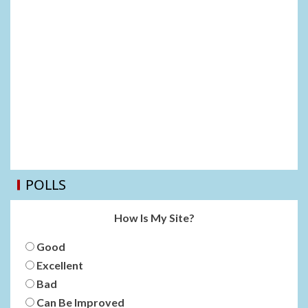
POLLS
How Is My Site?
Good
Excellent
Bad
Can Be Improved