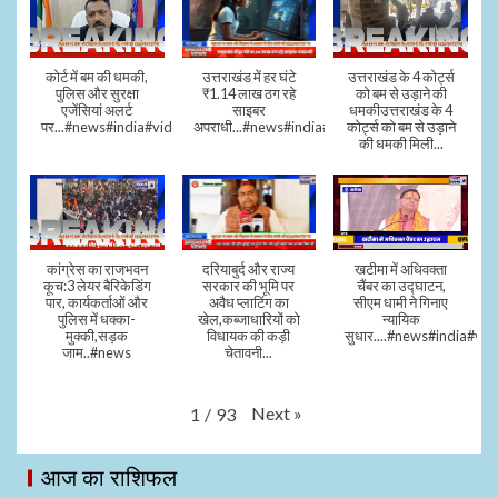
कोर्ट में बम की धमकी,
उत्तराखंड में हर घंटे
उत्तराखंड के 4 कोर्ट्स
पुलिस और सुरक्षा
₹1.14 लाख ठग रहे
को बम से उड़ाने की
एजेंसियां अलर्ट
साइबर
धमकीउत्तराखंड के 4
पर...#news#india#video#viral
अपराधी...#news#india#video#viral
कोर्ट्स को बम से उड़ाने
की धमकी मिली...
कांग्रेस का राजभवन
दरियाबुर्द और राज्य
खटीमा में अधिवक्ता
कूच:3 लेयर बैरिकेडिंग
सरकार की भूमि पर
चैंबर का उद्घाटन,
पार, कार्यकर्ताओं और
अवैध प्लाटिंग का
सीएम धामी ने गिनाए
पुलिस में धक्का-
खेल,कब्जाधारियों को
न्यायिक
मुक्की,सड़क
विधायक की कड़ी
सुधार....#news#india#vid
जाम..#news
चेतावनी...
Next
»
1
/
93
आज का राशिफल