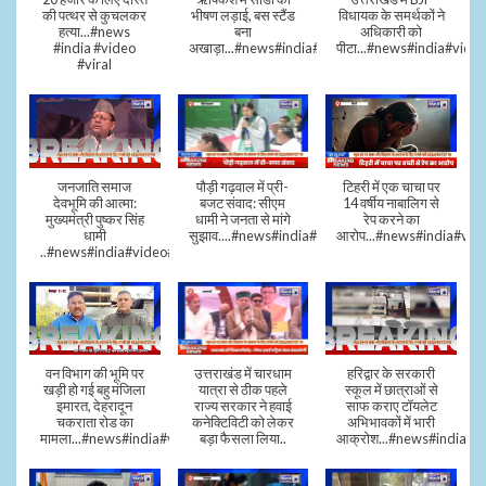
की पत्थर से कुचलकर
भीषण लड़ाई, बस स्टैंड
विधायक के समर्थकों ने
हत्या...#news
बना
अधिकारी को
#india #video
अखाड़ा...#news#india#video#viral
पीटा...#news#india#video
#viral
जनजाति समाज
पौड़ी गढ़वाल में प्री-
टिहरी में एक चाचा पर
देवभूमि की आत्मा:
बजट संवाद: सीएम
14 वर्षीय नाबालिग से
मुख्यमंत्री पुष्कर सिंह
धामी ने जनता से मांगे
रेप करने का
धामी
सुझाव....#news#india#video#viral
आरोप...#news#india#vid
..#news#india#video#viral
वन विभाग की भूमि पर
उत्तराखंड में चारधाम
हरिद्वार के सरकारी
खड़ी हो गई बहु मंजिला
यात्रा से ठीक पहले
स्कूल में छात्राओं से
इमारत, देहरादून
राज्य सरकार ने हवाई
साफ कराए टॉयलेट
चकराता रोड का
कनेक्टिविटी को लेकर
अभिभावकों में भारी
मामला...#news#india#video
बड़ा फैसला लिया..
आक्रोश...#news#india