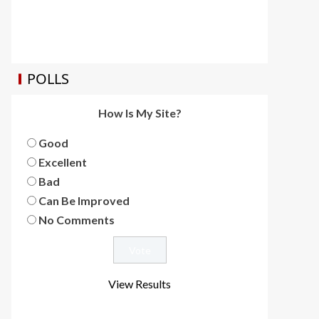
POLLS
How Is My Site?
Good
Excellent
Bad
Can Be Improved
No Comments
View Results