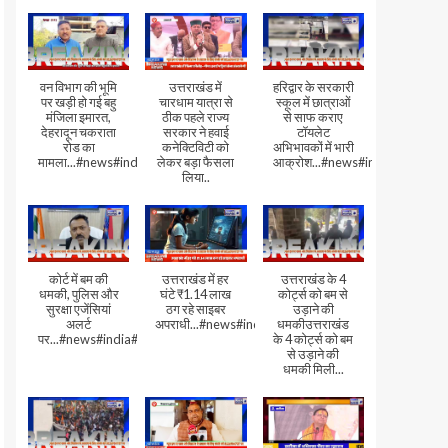
वन विभाग की भूमि
उत्तराखंड में
हरिद्वार के सरकारी
पर खड़ी हो गई बहु
चारधाम यात्रा से
स्कूल में छात्राओं
मंजिला इमारत,
ठीक पहले राज्य
से साफ कराए
देहरादून चकराता
सरकार ने हवाई
टॉयलेट
रोड का
कनेक्टिविटी को
अभिभावकों में भारी
मामला...#news#india#video
लेकर बड़ा फैसला
आक्रोश...#news#india
लिया..
कोर्ट में बम की
उत्तराखंड में हर
उत्तराखंड के 4
धमकी, पुलिस और
घंटे ₹1.14 लाख
कोर्ट्स को बम से
सुरक्षा एजेंसियां
ठग रहे साइबर
उड़ाने की
अलर्ट
अपराधी...#news#india#video#viral
धमकीउत्तराखंड
पर...#news#india#video#viral
के 4 कोर्ट्स को बम
से उड़ाने की
धमकी मिली...