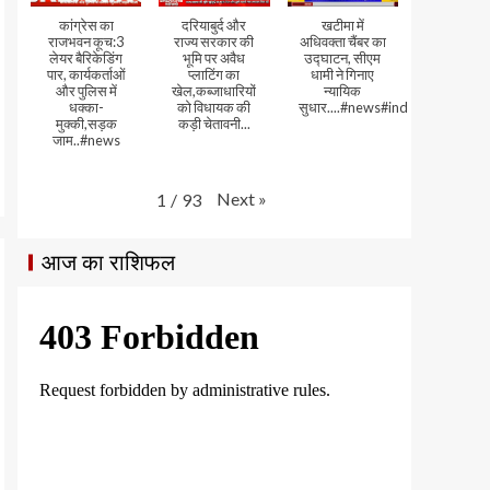
कांग्रेस का
दरियाबुर्द और
खटीमा में
राजभवन कूच:3
राज्य सरकार की
अधिवक्ता चैंबर का
लेयर बैरिकेडिंग
भूमि पर अवैध
उद्घाटन, सीएम
पार, कार्यकर्ताओं
प्लाटिंग का
धामी ने गिनाए
और पुलिस में
खेल,कब्जाधारियों
न्यायिक
धक्का-
को विधायक की
सुधार....#news#india#video
मुक्की,सड़क
कड़ी चेतावनी...
जाम..#news
Next
»
1
/
93
आज का राशिफल