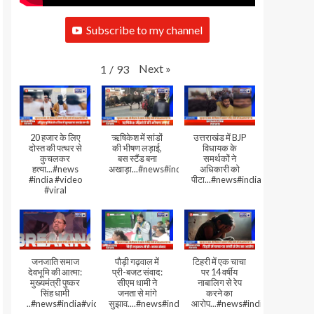
Subscribe to my channel
Next
»
1
/
93
20 हजार के लिए
ऋषिकेश में सांडों
उत्तराखंड में BJP
दोस्त की पत्थर से
की भीषण लड़ाई,
विधायक के
कुचलकर
बस स्टैंड बना
समर्थकों ने
हत्या...#news
अखाड़ा...#news#india#video#viral
अधिकारी को
#india #video
पीटा...#news#india#video#viral
#viral
जनजाति समाज
पौड़ी गढ़वाल में
टिहरी में एक चाचा
देवभूमि की आत्मा:
प्री-बजट संवाद:
पर 14 वर्षीय
मुख्यमंत्री पुष्कर
सीएम धामी ने
नाबालिग से रेप
सिंह धामी
जनता से मांगे
करने का
..#news#india#video#viral
सुझाव....#news#india#video#viral
आरोप...#news#india#video