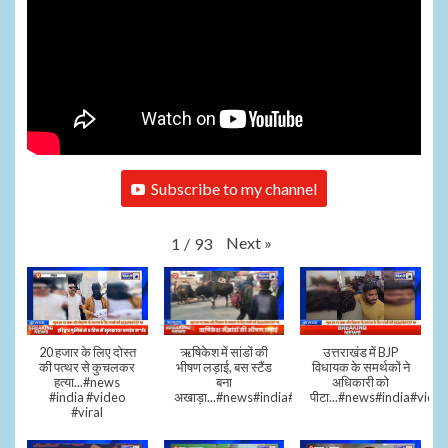
Subscribe to my channel
Next
»
1
/
93
20 हजार के लिए दोस्त
ऋषिकेश में सांडों की
उत्तराखंड में BJP
की पत्थर से कुचलकर
भीषण लड़ाई, बस स्टैंड
विधायक के समर्थकों ने
हत्या...#news
बना
अधिकारी को
#india #video
अखाड़ा...#news#india#video#viral
पीटा...#news#india#video
#viral