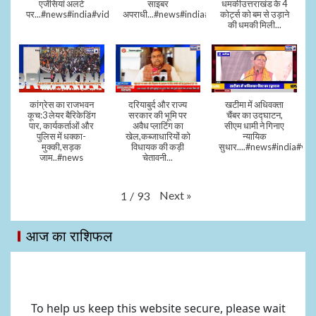
एजेंसियां अलर्ट
साइबर
धमकीउत्तराखंड के 4
पर...#news#india#video#viral
अपराधी...#news#india#video#viral
कोर्ट्स को बम से उड़ाने
की धमकी मिली...
कांग्रेस का राजभवन
दरियाबुर्द और राज्य
खटीमा में अधिवक्ता
कूच:3 लेयर बैरिकेडिंग
सरकार की भूमि पर
चैंबर का उद्घाटन,
पार, कार्यकर्ताओं और
अवैध प्लाटिंग का
सीएम धामी ने गिनाए
पुलिस में धक्का-
खेल,कब्जाधारियों को
न्यायिक
मुक्की,सड़क
विधायक की कड़ी
सुधार....#news#india#vid
जाम..#news
चेतावनी...
Next
»
1
/
93
आज का राशिफल