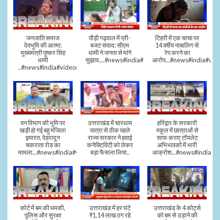
जनजाति समाज
पौड़ी गढ़वाल में प्री-
टिहरी में एक चाचा पर
देवभूमि की आत्मा:
बजट संवाद: सीएम
14 वर्षीय नाबालिग से
मुख्यमंत्री पुष्कर सिंह
धामी ने जनता से मांगे
रेप करने का
धामी
सुझाव....#news#india#video#viral
आरोप...#news#india#vid
..#news#india#video#viral
वन विभाग की भूमि पर
उत्तराखंड में चारधाम
हरिद्वार के सरकारी
खड़ी हो गई बहु मंजिला
यात्रा से ठीक पहले
स्कूल में छात्राओं से
इमारत, देहरादून
राज्य सरकार ने हवाई
साफ कराए टॉयलेट
चकराता रोड का
कनेक्टिविटी को लेकर
अभिभावकों में भारी
मामला...#news#india#video
बड़ा फैसला लिया..
आक्रोश...#news#india
कोर्ट में बम की धमकी,
उत्तराखंड में हर घंटे
उत्तराखंड के 4 कोर्ट्स
पुलिस और सुरक्षा
₹1.14 लाख ठग रहे
को बम से उड़ाने की