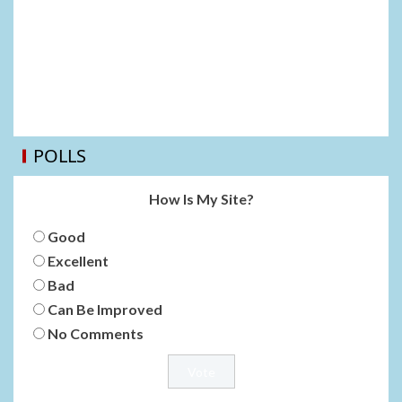
POLLS
How Is My Site?
Good
Excellent
Bad
Can Be Improved
No Comments