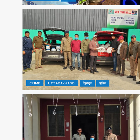
CRIME
UTTARAKHAND
देहरादून
पुलिस