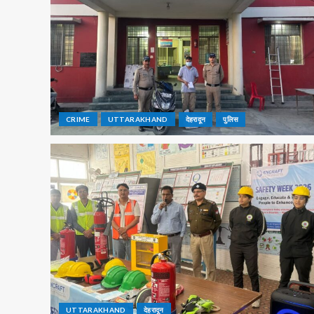
CRIME
UTTARAKHAND
देहरादून
पुलिस
UTTARAKHAND
देहरादून