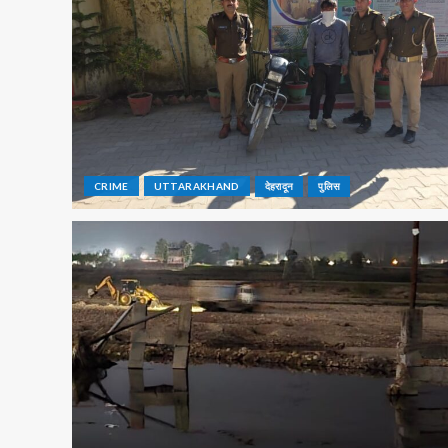
CRIME
UTTARAKHAND
देहरादून
पुलिस