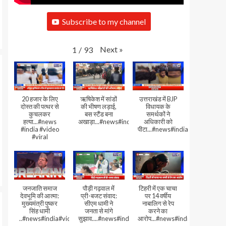
Subscribe to my channel
Next
»
1
/
93
20 हजार के लिए
ऋषिकेश में सांडों
उत्तराखंड में BJP
दोस्त की पत्थर से
की भीषण लड़ाई,
विधायक के
कुचलकर
बस स्टैंड बना
समर्थकों ने
हत्या...#news
अखाड़ा...#news#india#video#viral
अधिकारी को
#india #video
पीटा...#news#india#video#viral
#viral
जनजाति समाज
पौड़ी गढ़वाल में
टिहरी में एक चाचा
देवभूमि की आत्मा:
प्री-बजट संवाद:
पर 14 वर्षीय
मुख्यमंत्री पुष्कर
सीएम धामी ने
नाबालिग से रेप
सिंह धामी
जनता से मांगे
करने का
..#news#india#video#viral
सुझाव....#news#india#video#viral
आरोप...#news#india#video