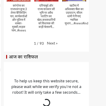
कांग्रेस का
दरियाबुर्द और
खटीमा में
राजभवन कूच:3
राज्य सरकार की
अधिवक्ता चैंबर का
लेयर बैरिकेडिंग
भूमि पर अवैध
उद्घाटन, सीएम
पार, कार्यकर्ताओं
प्लाटिंग का
धामी ने गिनाए
और पुलिस में
खेल,कब्जाधारियों
न्यायिक
धक्का-
को विधायक की
सुधार....#news#india#video
मुक्की,सड़क
कड़ी चेतावनी...
जाम..#news
Next
»
1
/
93
आज का राशिफल