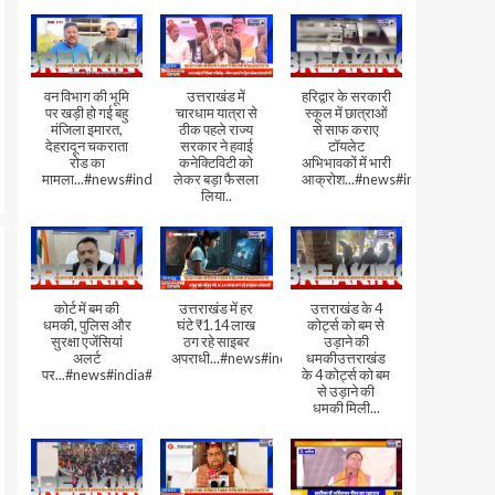
वन विभाग की भूमि
उत्तराखंड में
हरिद्वार के सरकारी
पर खड़ी हो गई बहु
चारधाम यात्रा से
स्कूल में छात्राओं
मंजिला इमारत,
ठीक पहले राज्य
से साफ कराए
देहरादून चकराता
सरकार ने हवाई
टॉयलेट
रोड का
कनेक्टिविटी को
अभिभावकों में भारी
मामला...#news#india#video
लेकर बड़ा फैसला
आक्रोश...#news#india
लिया..
कोर्ट में बम की
उत्तराखंड में हर
उत्तराखंड के 4
धमकी, पुलिस और
घंटे ₹1.14 लाख
कोर्ट्स को बम से
सुरक्षा एजेंसियां
ठग रहे साइबर
उड़ाने की
अलर्ट
अपराधी...#news#india#video#viral
धमकीउत्तराखंड
पर...#news#india#video#viral
के 4 कोर्ट्स को बम
से उड़ाने की
धमकी मिली...