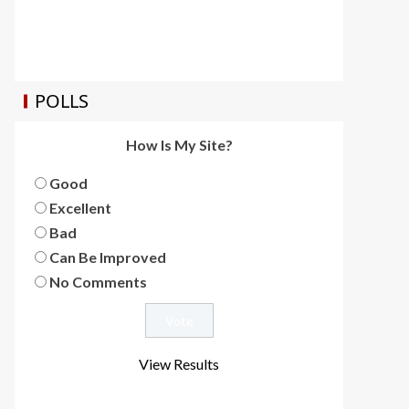
POLLS
How Is My Site?
Good
Excellent
Bad
Can Be Improved
No Comments
View Results