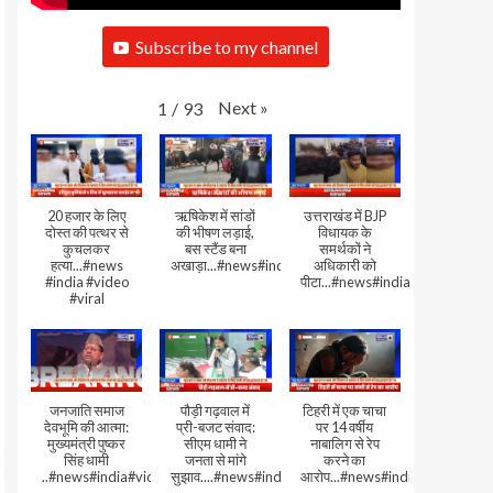
Subscribe to my channel
Next
»
1
/
93
20 हजार के लिए
ऋषिकेश में सांडों
उत्तराखंड में BJP
दोस्त की पत्थर से
की भीषण लड़ाई,
विधायक के
कुचलकर
बस स्टैंड बना
समर्थकों ने
हत्या...#news
अखाड़ा...#news#india#video#viral
अधिकारी को
#india #video
पीटा...#news#india#video#viral
#viral
जनजाति समाज
पौड़ी गढ़वाल में
टिहरी में एक चाचा
देवभूमि की आत्मा:
प्री-बजट संवाद:
पर 14 वर्षीय
मुख्यमंत्री पुष्कर
सीएम धामी ने
नाबालिग से रेप
सिंह धामी
जनता से मांगे
करने का
..#news#india#video#viral
सुझाव....#news#india#video#viral
आरोप...#news#india#video