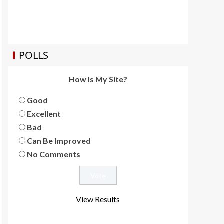
POLLS
How Is My Site?
Good
Excellent
Bad
Can Be Improved
No Comments
View Results