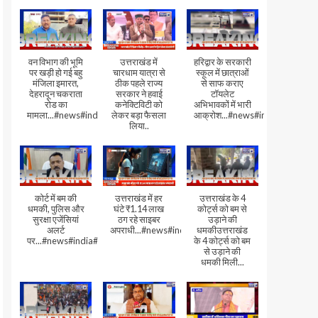
वन विभाग की भूमि
उत्तराखंड में
हरिद्वार के सरकारी
पर खड़ी हो गई बहु
चारधाम यात्रा से
स्कूल में छात्राओं
मंजिला इमारत,
ठीक पहले राज्य
से साफ कराए
देहरादून चकराता
सरकार ने हवाई
टॉयलेट
रोड का
कनेक्टिविटी को
अभिभावकों में भारी
मामला...#news#india#video
लेकर बड़ा फैसला
आक्रोश...#news#india
लिया..
कोर्ट में बम की
उत्तराखंड में हर
उत्तराखंड के 4
धमकी, पुलिस और
घंटे ₹1.14 लाख
कोर्ट्स को बम से
सुरक्षा एजेंसियां
ठग रहे साइबर
उड़ाने की
अलर्ट
अपराधी...#news#india#video#viral
धमकीउत्तराखंड
पर...#news#india#video#viral
के 4 कोर्ट्स को बम
से उड़ाने की
धमकी मिली...