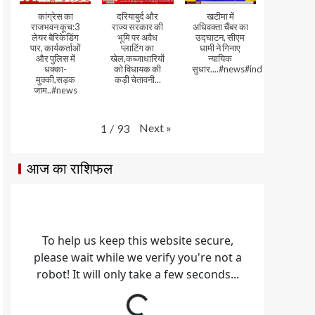
कांग्रेस का
दरियाबुर्द और
खटीमा में
राजभवन कूच:3
राज्य सरकार की
अधिवक्ता चैंबर का
लेयर बैरिकेडिंग
भूमि पर अवैध
उद्घाटन, सीएम
पार, कार्यकर्ताओं
प्लाटिंग का
धामी ने गिनाए
और पुलिस में
खेल,कब्जाधारियों
न्यायिक
धक्का-
को विधायक की
सुधार....#news#india#video
मुक्की,सड़क
कड़ी चेतावनी...
जाम..#news
Next
»
1
/
93
आज का राशिफल