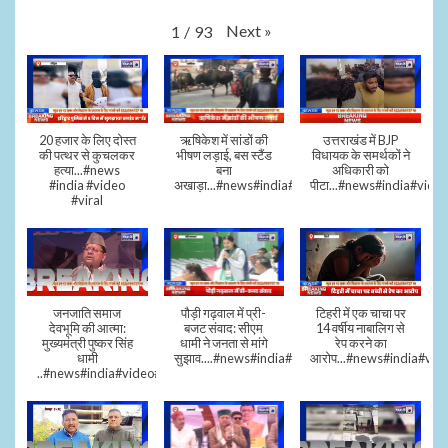
Next
»
1
/
93
20 हजार के लिए दोस्त
ऋषिकेश में सांडों की
उत्तराखंड में BJP
की पत्थर से कुचलकर
भीषण लड़ाई, बस स्टैंड
विधायक के समर्थकों ने
हत्या...#news
बना
अधिकारी को
#india #video
अखाड़ा...#news#india#video#viral
पीटा...#news#india#video
#viral
जनजाति समाज
पौड़ी गढ़वाल में प्री-
टिहरी में एक चाचा पर
देवभूमि की आत्मा:
बजट संवाद: सीएम
14 वर्षीय नाबालिग से
मुख्यमंत्री पुष्कर सिंह
धामी ने जनता से मांगे
रेप करने का
धामी
सुझाव....#news#india#video#viral
आरोप...#news#india#vid
..#news#india#video#viral