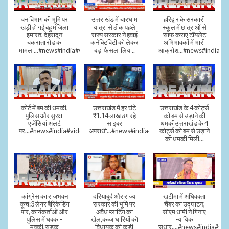
वन विभाग की भूमि पर
उत्तराखंड में चारधाम
हरिद्वार के सरकारी
खड़ी हो गई बहु मंजिला
यात्रा से ठीक पहले
स्कूल में छात्राओं से
इमारत, देहरादून
राज्य सरकार ने हवाई
साफ कराए टॉयलेट
चकराता रोड का
कनेक्टिविटी को लेकर
अभिभावकों में भारी
मामला...#news#india#video
बड़ा फैसला लिया..
आक्रोश...#news#india
कोर्ट में बम की धमकी,
उत्तराखंड में हर घंटे
उत्तराखंड के 4 कोर्ट्स
पुलिस और सुरक्षा
₹1.14 लाख ठग रहे
को बम से उड़ाने की
एजेंसियां अलर्ट
साइबर
धमकीउत्तराखंड के 4
पर...#news#india#video#viral
अपराधी...#news#india#video#viral
कोर्ट्स को बम से उड़ाने
की धमकी मिली...
कांग्रेस का राजभवन
दरियाबुर्द और राज्य
खटीमा में अधिवक्ता
कूच:3 लेयर बैरिकेडिंग
सरकार की भूमि पर
चैंबर का उद्घाटन,
पार, कार्यकर्ताओं और
अवैध प्लाटिंग का
सीएम धामी ने गिनाए
पुलिस में धक्का-
खेल,कब्जाधारियों को
न्यायिक
मुक्की,सड़क
विधायक की कड़ी
सुधार....#news#india#vid