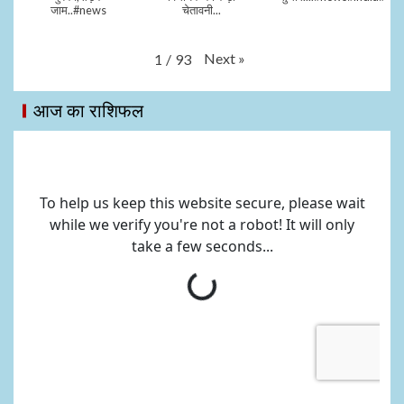
जाम..#news
चेतावनी...
Next
»
1
/
93
आज का राशिफल