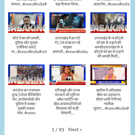
मामला...#news#india#video
बड़ा फैसला लिया..
आक्रोश...#news#india
कोर्ट में बम की धमकी,
उत्तराखंड में हर घंटे
उत्तराखंड के 4 कोर्ट्स
पुलिस और सुरक्षा
₹1.14 लाख ठग रहे
को बम से उड़ाने की
एजेंसियां अलर्ट
साइबर
धमकीउत्तराखंड के 4
पर...#news#india#video#viral
अपराधी...#news#india#video#viral
कोर्ट्स को बम से उड़ाने
की धमकी मिली...
कांग्रेस का राजभवन
दरियाबुर्द और राज्य
खटीमा में अधिवक्ता
कूच:3 लेयर बैरिकेडिंग
सरकार की भूमि पर
चैंबर का उद्घाटन,
पार, कार्यकर्ताओं और
अवैध प्लाटिंग का
सीएम धामी ने गिनाए
पुलिस में धक्का-
खेल,कब्जाधारियों को
न्यायिक
मुक्की,सड़क
विधायक की कड़ी
सुधार....#news#india#vid
जाम..#news
चेतावनी...
Next
»
1
/
93