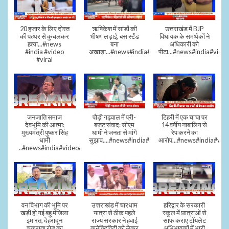
20 हजार के लिए दोस्त
ऋषिकेश में सांडों की
उत्तराखंड में BJP
की पत्थर से कुचलकर
भीषण लड़ाई, बस स्टैंड
विधायक के समर्थकों ने
हत्या...#news
बना
अधिकारी को
#india #video
अखाड़ा...#news#india#video#viral
पीटा...#news#india#video
#viral
जनजाति समाज
पौड़ी गढ़वाल में प्री-
टिहरी में एक चाचा पर
देवभूमि की आत्मा:
बजट संवाद: सीएम
14 वर्षीय नाबालिग से
मुख्यमंत्री पुष्कर सिंह
धामी ने जनता से मांगे
रेप करने का
धामी
सुझाव....#news#india#video#viral
आरोप...#news#india#vid
..#news#india#video#viral
वन विभाग की भूमि पर
उत्तराखंड में चारधाम
हरिद्वार के सरकारी
खड़ी हो गई बहु मंजिला
यात्रा से ठीक पहले
स्कूल में छात्राओं से
इमारत, देहरादून
राज्य सरकार ने हवाई
साफ कराए टॉयलेट
चकराता रोड का
कनेक्टिविटी को लेकर
अभिभावकों में भारी