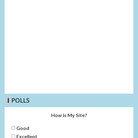
POLLS
How Is My Site?
Good
Excellent