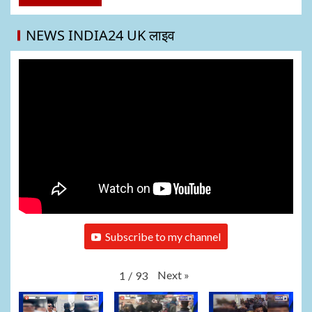
NEWS INDIA24 UK लाइव
Subscribe to my channel
Next
»
1
/
93