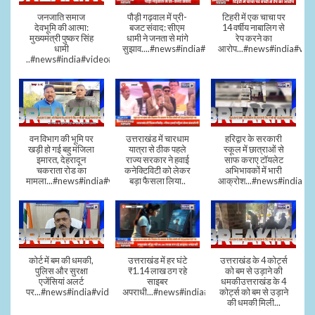
जनजाति समाज
पौड़ी गढ़वाल में प्री-
टिहरी में एक चाचा पर
देवभूमि की आत्मा:
बजट संवाद: सीएम
14 वर्षीय नाबालिग से
मुख्यमंत्री पुष्कर सिंह
धामी ने जनता से मांगे
रेप करने का
धामी
सुझाव....#news#india#video#viral
आरोप...#news#india#vid
..#news#india#video#viral
वन विभाग की भूमि पर
उत्तराखंड में चारधाम
हरिद्वार के सरकारी
खड़ी हो गई बहु मंजिला
यात्रा से ठीक पहले
स्कूल में छात्राओं से
इमारत, देहरादून
राज्य सरकार ने हवाई
साफ कराए टॉयलेट
चकराता रोड का
कनेक्टिविटी को लेकर
अभिभावकों में भारी
मामला...#news#india#video
बड़ा फैसला लिया..
आक्रोश...#news#india
कोर्ट में बम की धमकी,
उत्तराखंड में हर घंटे
उत्तराखंड के 4 कोर्ट्स
पुलिस और सुरक्षा
₹1.14 लाख ठग रहे
को बम से उड़ाने की
एजेंसियां अलर्ट
साइबर
धमकीउत्तराखंड के 4
पर...#news#india#video#viral
अपराधी...#news#india#video#viral
कोर्ट्स को बम से उड़ाने
की धमकी मिली...