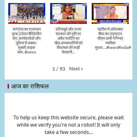
कांग्रेस का राजभवन
दरियाबुर्द और राज्य
खटीमा में अधिवक्ता
कूच:3 लेयर बैरिकेडिंग
सरकार की भूमि पर
चैंबर का उद्घाटन,
पार, कार्यकर्ताओं और
अवैध प्लाटिंग का
सीएम धामी ने गिनाए
पुलिस में धक्का-
खेल,कब्जाधारियों को
न्यायिक
मुक्की,सड़क
विधायक की कड़ी
सुधार....#news#india#vid
जाम..#news
चेतावनी...
Next
»
1
/
93
आज का राशिफल