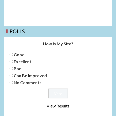
POLLS
How Is My Site?
Good
Excellent
Bad
Can Be Improved
No Comments
View Results