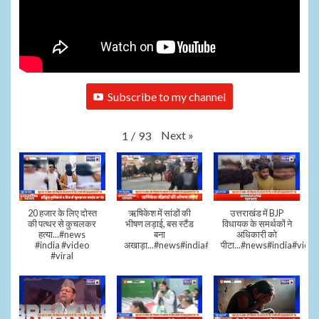
Subscribe to my channel
Next
»
1
/
93
20 हजार के लिए दोस्त
ऋषिकेश में सांडों की
उत्तराखंड में BJP
की पत्थर से कुचलकर
भीषण लड़ाई, बस स्टैंड
विधायक के समर्थकों ने
हत्या...#news
बना
अधिकारी को
#india #video
अखाड़ा...#news#india#video#viral
पीटा...#news#india#video
#viral