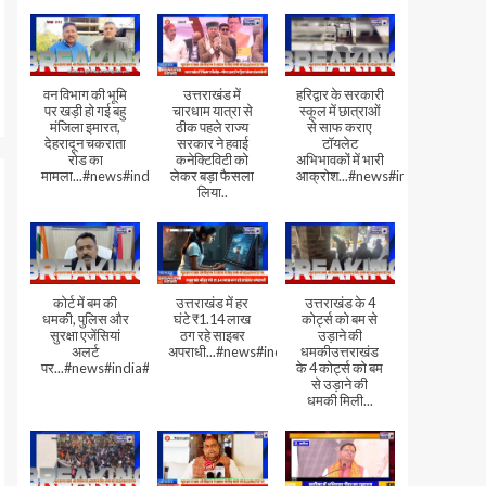
वन विभाग की भूमि
उत्तराखंड में
हरिद्वार के सरकारी
पर खड़ी हो गई बहु
चारधाम यात्रा से
स्कूल में छात्राओं
मंजिला इमारत,
ठीक पहले राज्य
से साफ कराए
देहरादून चकराता
सरकार ने हवाई
टॉयलेट
रोड का
कनेक्टिविटी को
अभिभावकों में भारी
मामला...#news#india#video
लेकर बड़ा फैसला
आक्रोश...#news#india
लिया..
कोर्ट में बम की
उत्तराखंड में हर
उत्तराखंड के 4
धमकी, पुलिस और
घंटे ₹1.14 लाख
कोर्ट्स को बम से
सुरक्षा एजेंसियां
ठग रहे साइबर
उड़ाने की
अलर्ट
अपराधी...#news#india#video#viral
धमकीउत्तराखंड
पर...#news#india#video#viral
के 4 कोर्ट्स को बम
से उड़ाने की
धमकी मिली...