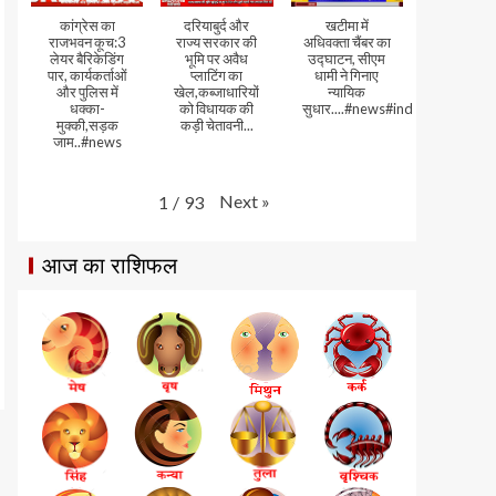
कांग्रेस का
दरियाबुर्द और
खटीमा में
राजभवन कूच:3
राज्य सरकार की
अधिवक्ता चैंबर का
लेयर बैरिकेडिंग
भूमि पर अवैध
उद्घाटन, सीएम
पार, कार्यकर्ताओं
प्लाटिंग का
धामी ने गिनाए
और पुलिस में
खेल,कब्जाधारियों
न्यायिक
धक्का-
को विधायक की
सुधार....#news#india#video
मुक्की,सड़क
कड़ी चेतावनी...
जाम..#news
Next
»
1
/
93
आज का राशिफल