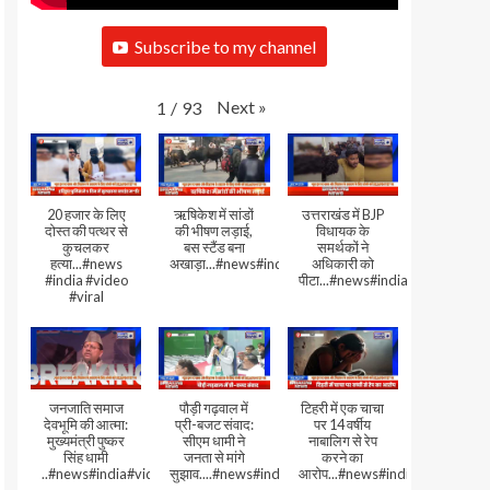
Subscribe to my channel
Next
»
1
/
93
20 हजार के लिए
ऋषिकेश में सांडों
उत्तराखंड में BJP
दोस्त की पत्थर से
की भीषण लड़ाई,
विधायक के
कुचलकर
बस स्टैंड बना
समर्थकों ने
हत्या...#news
अखाड़ा...#news#india#video#viral
अधिकारी को
#india #video
पीटा...#news#india#video#viral
#viral
जनजाति समाज
पौड़ी गढ़वाल में
टिहरी में एक चाचा
देवभूमि की आत्मा:
प्री-बजट संवाद:
पर 14 वर्षीय
मुख्यमंत्री पुष्कर
सीएम धामी ने
नाबालिग से रेप
सिंह धामी
जनता से मांगे
करने का
..#news#india#video#viral
सुझाव....#news#india#video#viral
आरोप...#news#india#video