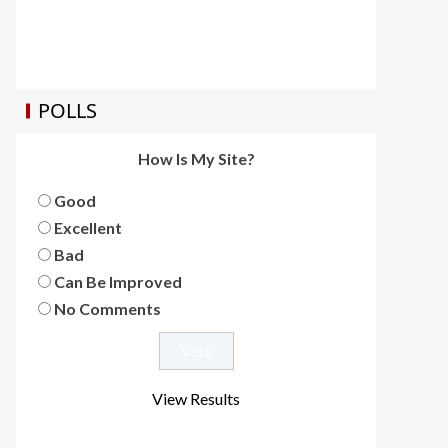
POLLS
How Is My Site?
Good
Excellent
Bad
Can Be Improved
No Comments
View Results