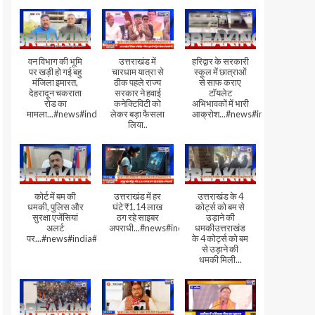
वन विभाग की भूमि
उत्तराखंड में
हरिद्वार के सरकारी
पर खड़ी हो गई बहु
चारधाम यात्रा से
स्कूल में छात्राओं
मंजिला इमारत,
ठीक पहले राज्य
से साफ कराए
देहरादून चकराता
सरकार ने हवाई
टॉयलेट
रोड का
कनेक्टिविटी को
अभिभावकों में भारी
मामला...#news#india#video
लेकर बड़ा फैसला
आक्रोश...#news#india
लिया..
कोर्ट में बम की
उत्तराखंड में हर
उत्तराखंड के 4
धमकी, पुलिस और
घंटे ₹1.14 लाख
कोर्ट्स को बम से
सुरक्षा एजेंसियां
ठग रहे साइबर
उड़ाने की
अलर्ट
अपराधी...#news#india#video#viral
धमकीउत्तराखंड
पर...#news#india#video#viral
के 4 कोर्ट्स को बम
से उड़ाने की
धमकी मिली...