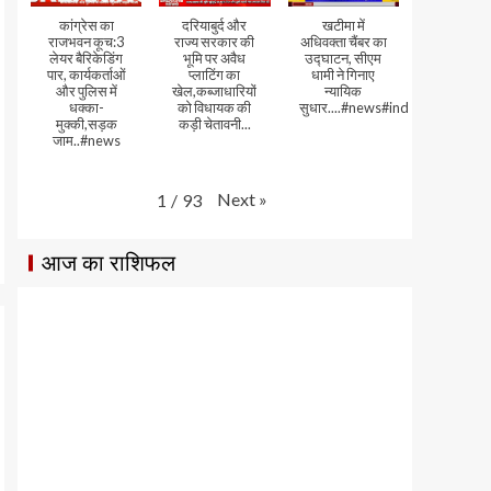
कांग्रेस का
दरियाबुर्द और
खटीमा में
राजभवन कूच:3
राज्य सरकार की
अधिवक्ता चैंबर का
लेयर बैरिकेडिंग
भूमि पर अवैध
उद्घाटन, सीएम
पार, कार्यकर्ताओं
प्लाटिंग का
धामी ने गिनाए
और पुलिस में
खेल,कब्जाधारियों
न्यायिक
धक्का-
को विधायक की
सुधार....#news#india#video
मुक्की,सड़क
कड़ी चेतावनी...
जाम..#news
Next
»
1
/
93
आज का राशिफल