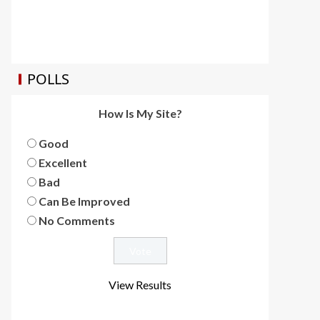
POLLS
How Is My Site?
Good
Excellent
Bad
Can Be Improved
No Comments
View Results