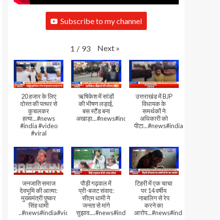
Subscribe to my channel
Next
»
1
/
93
20 हजार के लिए
ऋषिकेश में सांडों
उत्तराखंड में BJP
दोस्त की पत्थर से
की भीषण लड़ाई,
विधायक के
कुचलकर
बस स्टैंड बना
समर्थकों ने
हत्या...#news
अखाड़ा...#news#india#video#viral
अधिकारी को
#india #video
पीटा...#news#india#video#viral
#viral
जनजाति समाज
पौड़ी गढ़वाल में
टिहरी में एक चाचा
देवभूमि की आत्मा:
प्री-बजट संवाद:
पर 14 वर्षीय
मुख्यमंत्री पुष्कर
सीएम धामी ने
नाबालिग से रेप
सिंह धामी
जनता से मांगे
करने का
..#news#india#video#viral
सुझाव....#news#india#video#viral
आरोप...#news#india#video