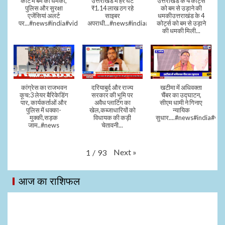
कोर्ट में बम की धमकी,
उत्तराखंड में हर घंटे
उत्तराखंड के 4 कोर्ट्स
पुलिस और सुरक्षा
₹1.14 लाख ठग रहे
को बम से उड़ाने की
एजेंसियां अलर्ट
साइबर
धमकीउत्तराखंड के 4
पर...#news#india#video#viral
अपराधी...#news#india#video#viral
कोर्ट्स को बम से उड़ाने
की धमकी मिली...
कांग्रेस का राजभवन
दरियाबुर्द और राज्य
खटीमा में अधिवक्ता
कूच:3 लेयर बैरिकेडिंग
सरकार की भूमि पर
चैंबर का उद्घाटन,
पार, कार्यकर्ताओं और
अवैध प्लाटिंग का
सीएम धामी ने गिनाए
पुलिस में धक्का-
खेल,कब्जाधारियों को
न्यायिक
मुक्की,सड़क
विधायक की कड़ी
सुधार....#news#india#vid
जाम..#news
चेतावनी...
Next
»
1
/
93
आज का राशिफल