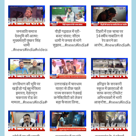
जनजाति समाज
पौड़ी गढ़वाल में प्री-
टिहरी में एक चाचा पर
देवभूमि की आत्मा:
बजट संवाद: सीएम
14 वर्षीय नाबालिग से
मुख्यमंत्री पुष्कर सिंह
धामी ने जनता से मांगे
रेप करने का
धामी
सुझाव....#news#india#video#viral
आरोप...#news#india#vid
..#news#india#video#viral
वन विभाग की भूमि पर
उत्तराखंड में चारधाम
हरिद्वार के सरकारी
खड़ी हो गई बहु मंजिला
यात्रा से ठीक पहले
स्कूल में छात्राओं से
इमारत, देहरादून
राज्य सरकार ने हवाई
साफ कराए टॉयलेट
चकराता रोड का
कनेक्टिविटी को लेकर
अभिभावकों में भारी
मामला...#news#india#video
बड़ा फैसला लिया..
आक्रोश...#news#india