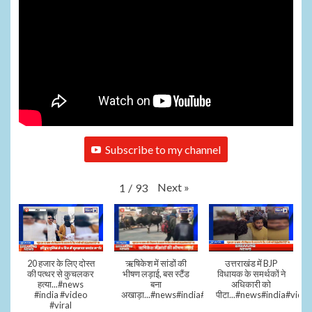
Subscribe to my channel
Next
»
1
/
93
20 हजार के लिए दोस्त
ऋषिकेश में सांडों की
उत्तराखंड में BJP
की पत्थर से कुचलकर
भीषण लड़ाई, बस स्टैंड
विधायक के समर्थकों ने
हत्या...#news
बना
अधिकारी को
#india #video
अखाड़ा...#news#india#video#viral
पीटा...#news#india#video
#viral