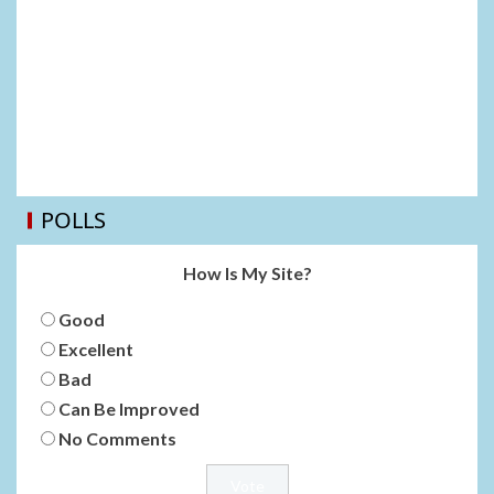
POLLS
How Is My Site?
Good
Excellent
Bad
Can Be Improved
No Comments