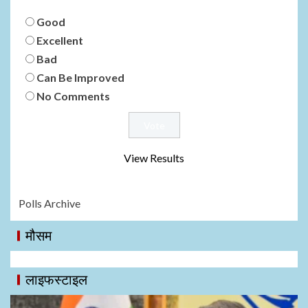
Good
Excellent
Bad
Can Be Improved
No Comments
View Results
Polls Archive
मौसम
लाइफस्टाइल