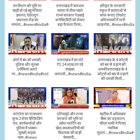
वन विभाग की भूमि पर
उत्तराखंड में चारधाम
हरिद्वार के सरकारी
खड़ी हो गई बहु मंजिला
यात्रा से ठीक पहले
स्कूल में छात्राओं से
इमारत, देहरादून
राज्य सरकार ने हवाई
साफ कराए टॉयलेट
चकराता रोड का
कनेक्टिविटी को लेकर
अभिभावकों में भारी
मामला...#news#india#video
बड़ा फैसला लिया..
आक्रोश...#news#india
कोर्ट में बम की धमकी,
उत्तराखंड में हर घंटे
उत्तराखंड के 4 कोर्ट्स
पुलिस और सुरक्षा
₹1.14 लाख ठग रहे
को बम से उड़ाने की
एजेंसियां अलर्ट
साइबर
धमकीउत्तराखंड के 4
पर...#news#india#video#viral
अपराधी...#news#india#video#viral
कोर्ट्स को बम से उड़ाने
की धमकी मिली...
कांग्रेस का राजभवन
दरियाबुर्द और राज्य
खटीमा में अधिवक्ता
कूच:3 लेयर बैरिकेडिंग
सरकार की भूमि पर
चैंबर का उद्घाटन,
पार, कार्यकर्ताओं और
अवैध प्लाटिंग का
सीएम धामी ने गिनाए
पुलिस में धक्का-
खेल,कब्जाधारियों को
न्यायिक
मुक्की,सड़क
विधायक की कड़ी
सुधार....#news#india#vid
जाम..#news
चेतावनी...