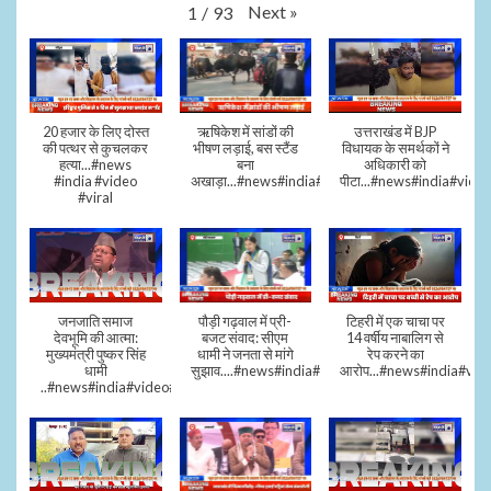
Next
»
1
/
93
20 हजार के लिए दोस्त
ऋषिकेश में सांडों की
उत्तराखंड में BJP
की पत्थर से कुचलकर
भीषण लड़ाई, बस स्टैंड
विधायक के समर्थकों ने
हत्या...#news
बना
अधिकारी को
#india #video
अखाड़ा...#news#india#video#viral
पीटा...#news#india#video
#viral
जनजाति समाज
पौड़ी गढ़वाल में प्री-
टिहरी में एक चाचा पर
देवभूमि की आत्मा:
बजट संवाद: सीएम
14 वर्षीय नाबालिग से
मुख्यमंत्री पुष्कर सिंह
धामी ने जनता से मांगे
रेप करने का
धामी
सुझाव....#news#india#video#viral
आरोप...#news#india#vid
..#news#india#video#viral