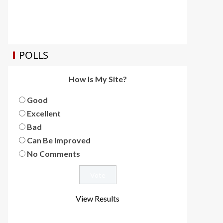
POLLS
How Is My Site?
Good
Excellent
Bad
Can Be Improved
No Comments
View Results