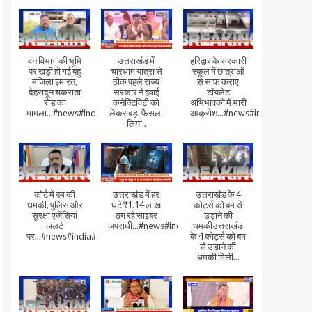
वन विभाग की भूमि
उत्तराखंड में
हरिद्वार के सरकारी
पर खड़ी हो गई बहु
चारधाम यात्रा से
स्कूल में छात्राओं
मंजिला इमारत,
ठीक पहले राज्य
से साफ कराए
देहरादून चकराता
सरकार ने हवाई
टॉयलेट
रोड का
कनेक्टिविटी को
अभिभावकों में भारी
मामला...#news#india#video
लेकर बड़ा फैसला
आक्रोश...#news#india
लिया..
कोर्ट में बम की
उत्तराखंड में हर
उत्तराखंड के 4
धमकी, पुलिस और
घंटे ₹1.14 लाख
कोर्ट्स को बम से
सुरक्षा एजेंसियां
ठग रहे साइबर
उड़ाने की
अलर्ट
अपराधी...#news#india#video#viral
धमकीउत्तराखंड
पर...#news#india#video#viral
के 4 कोर्ट्स को बम
से उड़ाने की
धमकी मिली...