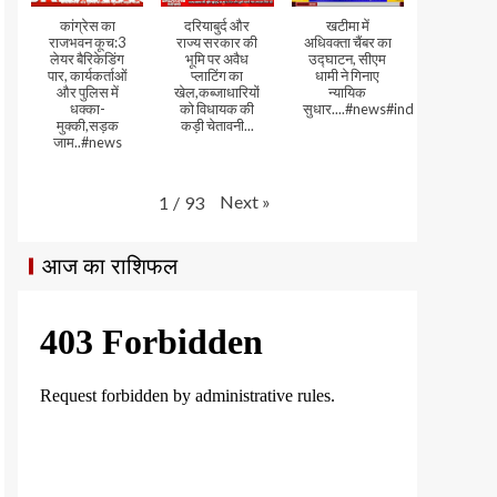
कांग्रेस का
दरियाबुर्द और
खटीमा में
राजभवन कूच:3
राज्य सरकार की
अधिवक्ता चैंबर का
लेयर बैरिकेडिंग
भूमि पर अवैध
उद्घाटन, सीएम
पार, कार्यकर्ताओं
प्लाटिंग का
धामी ने गिनाए
और पुलिस में
खेल,कब्जाधारियों
न्यायिक
धक्का-
को विधायक की
सुधार....#news#india#video
मुक्की,सड़क
कड़ी चेतावनी...
जाम..#news
Next
»
1
/
93
आज का राशिफल