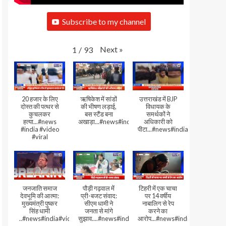
Subscribe to my channel
Next
»
1
/
93
20 हजार के लिए
ऋषिकेश में सांडों
उत्तराखंड में BJP
दोस्त की पत्थर से
की भीषण लड़ाई,
विधायक के
कुचलकर
बस स्टैंड बना
समर्थकों ने
हत्या...#news
अखाड़ा...#news#india#video#viral
अधिकारी को
#india #video
पीटा...#news#india#video#viral
#viral
जनजाति समाज
पौड़ी गढ़वाल में
टिहरी में एक चाचा
देवभूमि की आत्मा:
प्री-बजट संवाद:
पर 14 वर्षीय
मुख्यमंत्री पुष्कर
सीएम धामी ने
नाबालिग से रेप
सिंह धामी
जनता से मांगे
करने का
..#news#india#video#viral
सुझाव....#news#india#video#viral
आरोप...#news#india#video