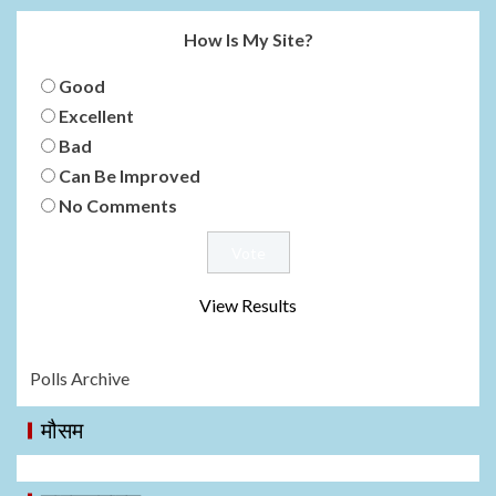
How Is My Site?
Good
Excellent
Bad
Can Be Improved
No Comments
View Results
Polls Archive
मौसम