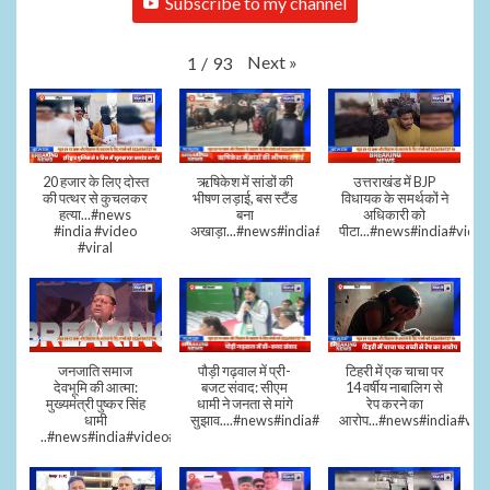
Subscribe to my channel
Next
»
1
/
93
20 हजार के लिए दोस्त
ऋषिकेश में सांडों की
उत्तराखंड में BJP
की पत्थर से कुचलकर
भीषण लड़ाई, बस स्टैंड
विधायक के समर्थकों ने
हत्या...#news
बना
अधिकारी को
#india #video
अखाड़ा...#news#india#video#viral
पीटा...#news#india#video
#viral
जनजाति समाज
पौड़ी गढ़वाल में प्री-
टिहरी में एक चाचा पर
देवभूमि की आत्मा:
बजट संवाद: सीएम
14 वर्षीय नाबालिग से
मुख्यमंत्री पुष्कर सिंह
धामी ने जनता से मांगे
रेप करने का
धामी
सुझाव....#news#india#video#viral
आरोप...#news#india#vid
..#news#india#video#viral