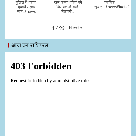
पुलिस में धक्का-
खेल,कब्जाधारियों को
न्यायिक
मुक्की,सड़क
विधायक की कड़ी
सुधार....#news#india#vid
जाम..#news
चेतावनी...
Next
»
1
/
93
आज का राशिफल