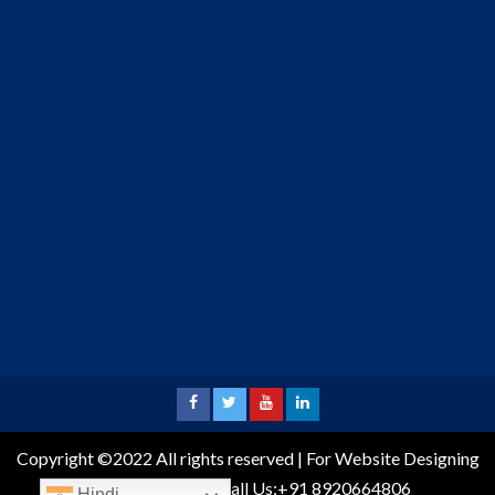
Copyright ©2022 All rights reserved | For Website Designing
and Development call Us:+91 8920664806
Hindi