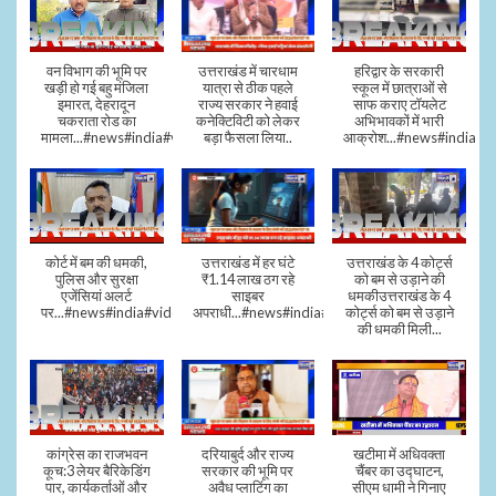
वन विभाग की भूमि पर
उत्तराखंड में चारधाम
हरिद्वार के सरकारी
खड़ी हो गई बहु मंजिला
यात्रा से ठीक पहले
स्कूल में छात्राओं से
इमारत, देहरादून
राज्य सरकार ने हवाई
साफ कराए टॉयलेट
चकराता रोड का
कनेक्टिविटी को लेकर
अभिभावकों में भारी
मामला...#news#india#video
बड़ा फैसला लिया..
आक्रोश...#news#india
कोर्ट में बम की धमकी,
उत्तराखंड में हर घंटे
उत्तराखंड के 4 कोर्ट्स
पुलिस और सुरक्षा
₹1.14 लाख ठग रहे
को बम से उड़ाने की
एजेंसियां अलर्ट
साइबर
धमकीउत्तराखंड के 4
पर...#news#india#video#viral
अपराधी...#news#india#video#viral
कोर्ट्स को बम से उड़ाने
की धमकी मिली...
कांग्रेस का राजभवन
दरियाबुर्द और राज्य
खटीमा में अधिवक्ता
कूच:3 लेयर बैरिकेडिंग
सरकार की भूमि पर
चैंबर का उद्घाटन,
पार, कार्यकर्ताओं और
अवैध प्लाटिंग का
सीएम धामी ने गिनाए