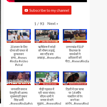
Subscribe to my channel
Next
»
1
/
93
20 हजार के लिए
ऋषिकेश में सांडों
उत्तराखंड में BJP
दोस्त की पत्थर से
की भीषण लड़ाई,
विधायक के
कुचलकर
बस स्टैंड बना
समर्थकों ने
हत्या...#news
अखाड़ा...#news#india#video#viral
अधिकारी को
#india #video
पीटा...#news#india#video#viral
#viral
जनजाति समाज
पौड़ी गढ़वाल में
टिहरी में एक चाचा
देवभूमि की आत्मा:
प्री-बजट संवाद:
पर 14 वर्षीय
मुख्यमंत्री पुष्कर
सीएम धामी ने
नाबालिग से रेप
सिंह धामी
जनता से मांगे
करने का
..#news#india#video#viral
सुझाव....#news#india#video#viral
आरोप...#news#india#video