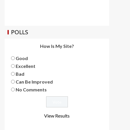
POLLS
How Is My Site?
Good
Excellent
Bad
Can Be Improved
No Comments
View Results