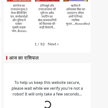
कांग्रेस का
दरियाबुर्द और
खटीमा में
राजभवन कूच:3
राज्य सरकार की
अधिवक्ता चैंबर का
लेयर बैरिकेडिंग
भूमि पर अवैध
उद्घाटन, सीएम
पार, कार्यकर्ताओं
प्लाटिंग का
धामी ने गिनाए
और पुलिस में
खेल,कब्जाधारियों
न्यायिक
धक्का-
को विधायक की
सुधार....#news#india#video
मुक्की,सड़क
कड़ी चेतावनी...
जाम..#news
Next
»
1
/
93
आज का राशिफल