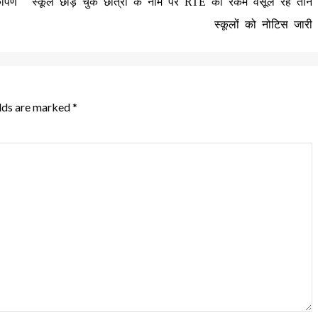
र्पण
स्कूल छोड़ चुके छात्रों के नाम पर RTE की रकम वसूल रहे तीन
स्कूलों को नोटिस जारी
elds are marked
*