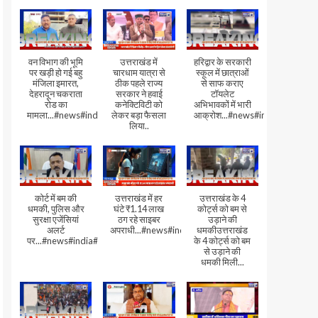
वन विभाग की भूमि
उत्तराखंड में
हरिद्वार के सरकारी
पर खड़ी हो गई बहु
चारधाम यात्रा से
स्कूल में छात्राओं
मंजिला इमारत,
ठीक पहले राज्य
से साफ कराए
देहरादून चकराता
सरकार ने हवाई
टॉयलेट
रोड का
कनेक्टिविटी को
अभिभावकों में भारी
मामला...#news#india#video
लेकर बड़ा फैसला
आक्रोश...#news#india
लिया..
कोर्ट में बम की
उत्तराखंड में हर
उत्तराखंड के 4
धमकी, पुलिस और
घंटे ₹1.14 लाख
कोर्ट्स को बम से
सुरक्षा एजेंसियां
ठग रहे साइबर
उड़ाने की
अलर्ट
अपराधी...#news#india#video#viral
धमकीउत्तराखंड
पर...#news#india#video#viral
के 4 कोर्ट्स को बम
से उड़ाने की
धमकी मिली...