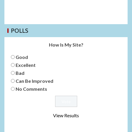
POLLS
How Is My Site?
Good
Excellent
Bad
Can Be Improved
No Comments
View Results