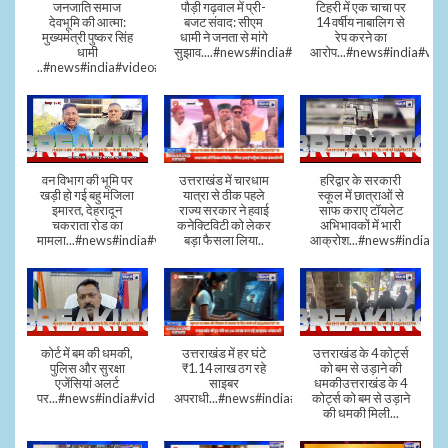
जनजाति समाज
पौड़ी गढ़वाल में प्री-
टिहरी में एक चाचा पर
देवभूमि की आत्मा:
बजट संवाद: सीएम
14 वर्षीय नाबालिग से
मुख्यमंत्री पुष्कर सिंह
धामी ने जनता से मांगे
रेप करने का
धामी
सुझाव....#news#india#video#viral
आरोप...#news#india#vid
..#news#india#video#viral
वन विभाग की भूमि पर
उत्तराखंड में चारधाम
हरिद्वार के सरकारी
खड़ी हो गई बहु मंजिला
यात्रा से ठीक पहले
स्कूल में छात्राओं से
इमारत, देहरादून
राज्य सरकार ने हवाई
साफ कराए टॉयलेट
चकराता रोड का
कनेक्टिविटी को लेकर
अभिभावकों में भारी
मामला...#news#india#video
बड़ा फैसला लिया..
आक्रोश...#news#india
कोर्ट में बम की धमकी,
उत्तराखंड में हर घंटे
उत्तराखंड के 4 कोर्ट्स
पुलिस और सुरक्षा
₹1.14 लाख ठग रहे
को बम से उड़ाने की
एजेंसियां अलर्ट
साइबर
धमकीउत्तराखंड के 4
पर...#news#india#video#viral
अपराधी...#news#india#video#viral
कोर्ट्स को बम से उड़ाने
की धमकी मिली...