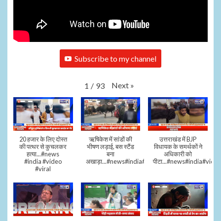
Subscribe to my channel
Next
»
1
/
93
20 हजार के लिए दोस्त
ऋषिकेश में सांडों की
उत्तराखंड में BJP
की पत्थर से कुचलकर
भीषण लड़ाई, बस स्टैंड
विधायक के समर्थकों ने
हत्या...#news
बना
अधिकारी को
#india #video
अखाड़ा...#news#india#video#viral
पीटा...#news#india#video
#viral