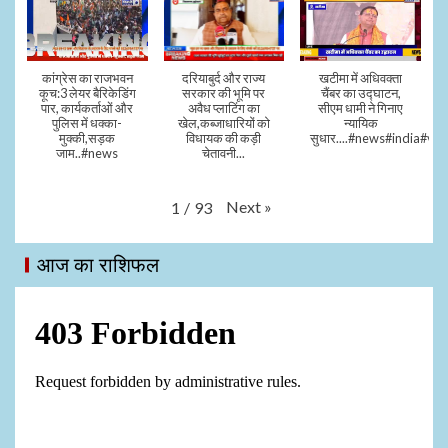
कांग्रेस का राजभवन
दरियाबुर्द और राज्य
खटीमा में अधिवक्ता
कूच:3 लेयर बैरिकेडिंग
सरकार की भूमि पर
चैंबर का उद्घाटन,
पार, कार्यकर्ताओं और
अवैध प्लाटिंग का
सीएम धामी ने गिनाए
पुलिस में धक्का-
खेल,कब्जाधारियों को
न्यायिक
मुक्की,सड़क
विधायक की कड़ी
सुधार....#news#india#vid
जाम..#news
चेतावनी...
Next
»
1
/
93
आज का राशिफल