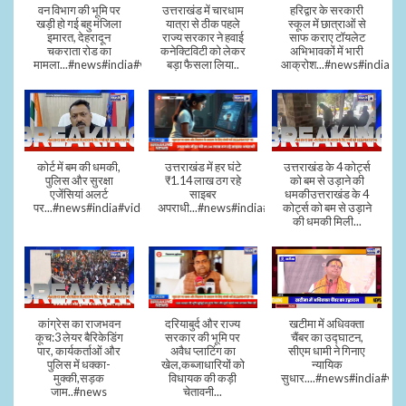
वन विभाग की भूमि पर
उत्तराखंड में चारधाम
हरिद्वार के सरकारी
खड़ी हो गई बहु मंजिला
यात्रा से ठीक पहले
स्कूल में छात्राओं से
इमारत, देहरादून
राज्य सरकार ने हवाई
साफ कराए टॉयलेट
चकराता रोड का
कनेक्टिविटी को लेकर
अभिभावकों में भारी
मामला...#news#india#video
बड़ा फैसला लिया..
आक्रोश...#news#india
कोर्ट में बम की धमकी,
उत्तराखंड में हर घंटे
उत्तराखंड के 4 कोर्ट्स
पुलिस और सुरक्षा
₹1.14 लाख ठग रहे
को बम से उड़ाने की
एजेंसियां अलर्ट
साइबर
धमकीउत्तराखंड के 4
पर...#news#india#video#viral
अपराधी...#news#india#video#viral
कोर्ट्स को बम से उड़ाने
की धमकी मिली...
कांग्रेस का राजभवन
दरियाबुर्द और राज्य
खटीमा में अधिवक्ता
कूच:3 लेयर बैरिकेडिंग
सरकार की भूमि पर
चैंबर का उद्घाटन,
पार, कार्यकर्ताओं और
अवैध प्लाटिंग का
सीएम धामी ने गिनाए
पुलिस में धक्का-
खेल,कब्जाधारियों को
न्यायिक
मुक्की,सड़क
विधायक की कड़ी
सुधार....#news#india#vid
जाम..#news
चेतावनी...