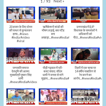
Next
»
1
/
93
20 हजार के लिए दोस्त
ऋषिकेश में सांडों की
उत्तराखंड में BJP
की पत्थर से कुचलकर
भीषण लड़ाई, बस स्टैंड
विधायक के समर्थकों ने
हत्या...#news
बना
अधिकारी को
#india #video
अखाड़ा...#news#india#video#viral
पीटा...#news#india#video
#viral
जनजाति समाज
पौड़ी गढ़वाल में प्री-
टिहरी में एक चाचा पर
देवभूमि की आत्मा:
बजट संवाद: सीएम
14 वर्षीय नाबालिग से
मुख्यमंत्री पुष्कर सिंह
धामी ने जनता से मांगे
रेप करने का
धामी
सुझाव....#news#india#video#viral
आरोप...#news#india#vid
..#news#india#video#viral