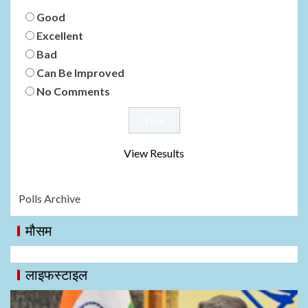
Good
Excellent
Bad
Can Be Improved
No Comments
View Results
Polls Archive
मौसम
लाइफस्टाइल