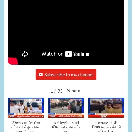
Subscribe to my channel
Next
»
1
/
93
20 हजार के लिए दोस्त
ऋषिकेश में सांडों की
उत्तराखंड में BJP
की पत्थर से कुचलकर
भीषण लड़ाई, बस स्टैंड
विधायक के समर्थकों ने
हत्या...#news
बना
अधिकारी को