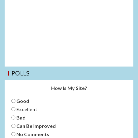
POLLS
How Is My Site?
Good
Excellent
Bad
Can Be Improved
No Comments