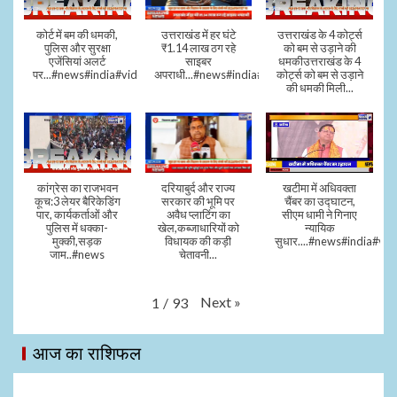
कोर्ट में बम की धमकी,
उत्तराखंड में हर घंटे
उत्तराखंड के 4 कोर्ट्स
पुलिस और सुरक्षा
₹1.14 लाख ठग रहे
को बम से उड़ाने की
एजेंसियां अलर्ट
साइबर
धमकीउत्तराखंड के 4
पर...#news#india#video#viral
अपराधी...#news#india#video#viral
कोर्ट्स को बम से उड़ाने
की धमकी मिली...
कांग्रेस का राजभवन
दरियाबुर्द और राज्य
खटीमा में अधिवक्ता
कूच:3 लेयर बैरिकेडिंग
सरकार की भूमि पर
चैंबर का उद्घाटन,
पार, कार्यकर्ताओं और
अवैध प्लाटिंग का
सीएम धामी ने गिनाए
पुलिस में धक्का-
खेल,कब्जाधारियों को
न्यायिक
मुक्की,सड़क
विधायक की कड़ी
सुधार....#news#india#vid
जाम..#news
चेतावनी...
Next
»
1
/
93
आज का राशिफल