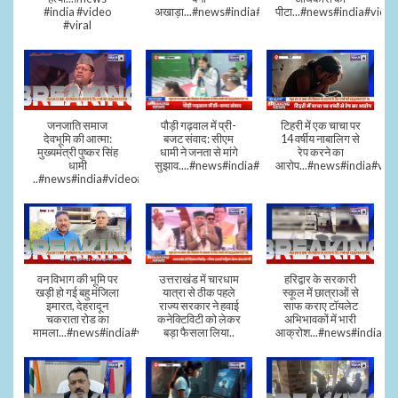
#india #video
अखाड़ा...#news#india#video#viral
पीटा...#news#india#video
#viral
जनजाति समाज
पौड़ी गढ़वाल में प्री-
टिहरी में एक चाचा पर
देवभूमि की आत्मा:
बजट संवाद: सीएम
14 वर्षीय नाबालिग से
मुख्यमंत्री पुष्कर सिंह
धामी ने जनता से मांगे
रेप करने का
धामी
सुझाव....#news#india#video#viral
आरोप...#news#india#vid
..#news#india#video#viral
वन विभाग की भूमि पर
उत्तराखंड में चारधाम
हरिद्वार के सरकारी
खड़ी हो गई बहु मंजिला
यात्रा से ठीक पहले
स्कूल में छात्राओं से
इमारत, देहरादून
राज्य सरकार ने हवाई
साफ कराए टॉयलेट
चकराता रोड का
कनेक्टिविटी को लेकर
अभिभावकों में भारी
मामला...#news#india#video
बड़ा फैसला लिया..
आक्रोश...#news#india