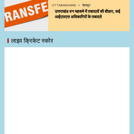
UTTARAKHAND
देहरादून
उत्तराखंड वन महकमे में तबादलों की बौछार, कई
आईएफएस अधिकारियों के तबादले
लाइव क्रिकेट स्कोर