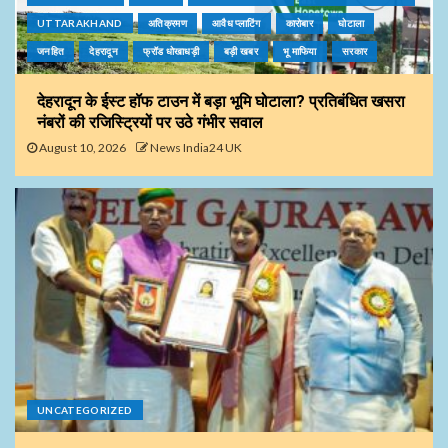
UTTARAKHAND
अतिक्रमण
आवैध प्लाटिंग
कारोबार
घोटाला
जनहित
देहरादून
फ्रॉड धोखाधड़ी
बड़ी खबर
भू माफिया
सरकार
देहरादून के ईस्ट हॉफ टाउन में बड़ा भूमि घोटाला? प्रतिबंधित खसरा
नंबरों की रजिस्ट्रियों पर उठे गंभीर सवाल
August 10, 2026
News India24 UK
UNCATEGORIZED