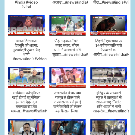
#india #video
अखाड़ा...#news#india#video#viral
पीटा...#news#india#video
#viral
जनजाति समाज
पौड़ी गढ़वाल में प्री-
टिहरी में एक चाचा पर
देवभूमि की आत्मा:
बजट संवाद: सीएम
14 वर्षीय नाबालिग से
मुख्यमंत्री पुष्कर सिंह
धामी ने जनता से मांगे
रेप करने का
धामी
सुझाव....#news#india#video#viral
आरोप...#news#india#vid
..#news#india#video#viral
वन विभाग की भूमि पर
उत्तराखंड में चारधाम
हरिद्वार के सरकारी
खड़ी हो गई बहु मंजिला
यात्रा से ठीक पहले
स्कूल में छात्राओं से
इमारत, देहरादून
राज्य सरकार ने हवाई
साफ कराए टॉयलेट
चकराता रोड का
कनेक्टिविटी को लेकर
अभिभावकों में भारी
मामला...#news#india#video
बड़ा फैसला लिया..
आक्रोश...#news#india