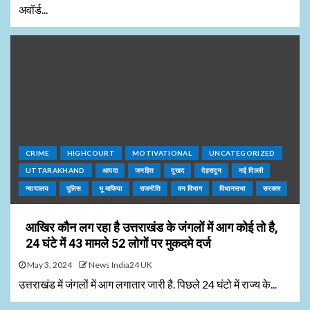
अवॉर्ड...
CRIME
HIGHCOURT
MOTIVATIONAL
UNCATEGORIZED
UTTARAKHAND
आपदा
जनहित
दुखद
देहरादून
नई दिल्ली
न्यायालय
पुलिस
भू माफिया
राजनीति
वन विभाग
विधानसभा
सरकार
आखिर कौन लग रहा है उत्तराखंड के जंगलों में आग कोई तो है,
24 घंटे में 43 मामले 52 लोगों पर मुकदमे दर्ज
May 3, 2024
News India24 UK
उत्तराखंड में जंगलों में आग लगातार जारी है. पिछले 24 घंटो में राज्य के...