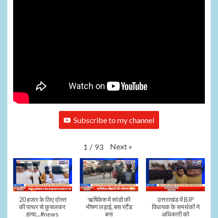
Subscribe to my channel
Next
»
1
/
93
20 हजार के लिए दोस्त
ऋषिकेश में सांडों की
उत्तराखंड में BJP
की पत्थर से कुचलकर
भीषण लड़ाई, बस स्टैंड
विधायक के समर्थकों ने
हत्या...#news
बना
अधिकारी को