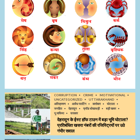
CORRUPTION
CRIME
MOTIVATIONAL
UNCATEGORIZED
UTTARAKHAND
अतिक्रमण
आवैध प्लाटिंग
कारोबार
घोटाला
जनहित
देहरादून
फ्रॉड धोखाधड़ी
बड़ी खबर
भू माफिया
सरकार
देहरादून के ईस्ट हॉफ टाउन में बड़ा भूमि घोटाला?
प्रतिबंधित खसरा नंबरों की रजिस्ट्रियों पर उठे
गंभीर सवाल