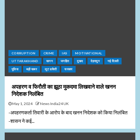
CORRUPTION
CRIME
IAS
MOTIVATIONAL
UTTARAKHAND
खनन
जनहित
दुखद
देहरादून
नई दिल्ली
पुलिस
बड़ी खबर
लूट डकैती
सरकार
अपहरण व फिरौती का झूठा मुकदमा लिखवाने वाले खनन
निदेशक निलंबित
May 1, 2024
News India24 UK
-अपहरणकर्ता तिवारी के आरोप के बाद खनन निदेशक को किया निलंबित
-शासन ने कई...