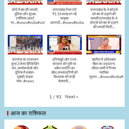
कोर्ट में बम की धमकी,
उत्तराखंड में हर घंटे
उत्तराखंड के 4 कोर्ट्स
पुलिस और सुरक्षा
₹1.14 लाख ठग रहे
को बम से उड़ाने की
एजेंसियां अलर्ट
साइबर
धमकीउत्तराखंड के 4
पर...#news#india#video#viral
अपराधी...#news#india#video#viral
कोर्ट्स को बम से उड़ाने
की धमकी मिली...
कांग्रेस का राजभवन
दरियाबुर्द और राज्य
खटीमा में अधिवक्ता
कूच:3 लेयर बैरिकेडिंग
सरकार की भूमि पर
चैंबर का उद्घाटन,
पार, कार्यकर्ताओं और
अवैध प्लाटिंग का
सीएम धामी ने गिनाए
पुलिस में धक्का-
खेल,कब्जाधारियों को
न्यायिक
मुक्की,सड़क
विधायक की कड़ी
सुधार....#news#india#vid
जाम..#news
चेतावनी...
Next
»
1
/
93
आज का राशिफल