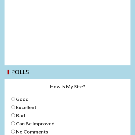
POLLS
How Is My Site?
Good
Excellent
Bad
Can Be Improved
No Comments