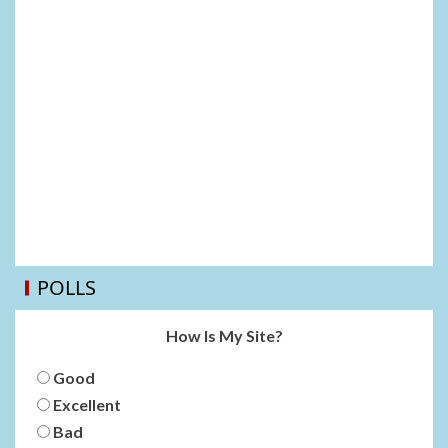
POLLS
How Is My Site?
Good
Excellent
Bad