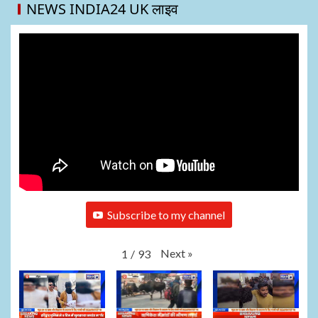
NEWS INDIA24 UK लाइव
Subscribe to my channel
Next
»
1
/
93