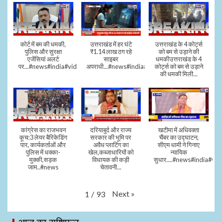
कोर्ट में बम की धमकी,
उत्तराखंड में हर घंटे
उत्तराखंड के 4 कोर्ट्स
पुलिस और सुरक्षा
₹1.14 लाख ठग रहे
को बम से उड़ाने की
एजेंसियां अलर्ट
साइबर
धमकीउत्तराखंड के 4
पर...#news#india#video#viral
अपराधी...#news#india#video#viral
कोर्ट्स को बम से उड़ाने
की धमकी मिली...
कांग्रेस का राजभवन
दरियाबुर्द और राज्य
खटीमा में अधिवक्ता
कूच:3 लेयर बैरिकेडिंग
सरकार की भूमि पर
चैंबर का उद्घाटन,
पार, कार्यकर्ताओं और
अवैध प्लाटिंग का
सीएम धामी ने गिनाए
पुलिस में धक्का-
खेल,कब्जाधारियों को
न्यायिक
मुक्की,सड़क
विधायक की कड़ी
सुधार....#news#india#vid
जाम..#news
चेतावनी...
Next
»
1
/
93