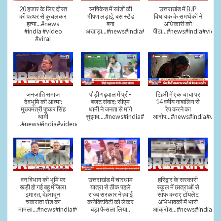
20 हजार के लिए दोस्त
ऋषिकेश में सांडों की
उत्तराखंड में BJP
की पत्थर से कुचलकर
भीषण लड़ाई, बस स्टैंड
विधायक के समर्थकों ने
हत्या...#news
बना
अधिकारी को
#india #video
अखाड़ा...#news#india#video#viral
पीटा...#news#india#video
#viral
जनजाति समाज
पौड़ी गढ़वाल में प्री-
टिहरी में एक चाचा पर
देवभूमि की आत्मा:
बजट संवाद: सीएम
14 वर्षीय नाबालिग से
मुख्यमंत्री पुष्कर सिंह
धामी ने जनता से मांगे
रेप करने का
धामी
सुझाव....#news#india#video#viral
आरोप...#news#india#vid
..#news#india#video#viral
वन विभाग की भूमि पर
उत्तराखंड में चारधाम
हरिद्वार के सरकारी
खड़ी हो गई बहु मंजिला
यात्रा से ठीक पहले
स्कूल में छात्राओं से
इमारत, देहरादून
राज्य सरकार ने हवाई
साफ कराए टॉयलेट
चकराता रोड का
कनेक्टिविटी को लेकर
अभिभावकों में भारी
मामला...#news#india#video
बड़ा फैसला लिया..
आक्रोश...#news#india