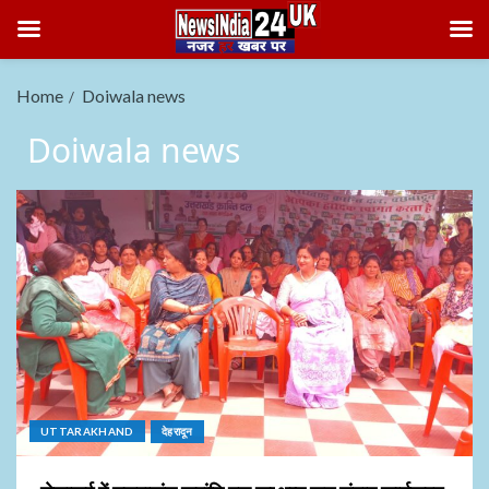
Home
Doiwala news
Doiwala news
UTTARAKHAND
देहरादून