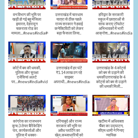
वन विभाग की भूमि पर
उत्तराखंड में चारधाम
हरिद्वार के सरकारी
खड़ी हो गई बहु मंजिला
यात्रा से ठीक पहले
स्कूल में छात्राओं से
इमारत, देहरादून
राज्य सरकार ने हवाई
साफ कराए टॉयलेट
चकराता रोड का
कनेक्टिविटी को लेकर
अभिभावकों में भारी
मामला...#news#india#video
बड़ा फैसला लिया..
आक्रोश...#news#india
कोर्ट में बम की धमकी,
उत्तराखंड में हर घंटे
उत्तराखंड के 4 कोर्ट्स
पुलिस और सुरक्षा
₹1.14 लाख ठग रहे
को बम से उड़ाने की
एजेंसियां अलर्ट
साइबर
धमकीउत्तराखंड के 4
पर...#news#india#video#viral
अपराधी...#news#india#video#viral
कोर्ट्स को बम से उड़ाने
की धमकी मिली...
कांग्रेस का राजभवन
दरियाबुर्द और राज्य
खटीमा में अधिवक्ता
कूच:3 लेयर बैरिकेडिंग
सरकार की भूमि पर
चैंबर का उद्घाटन,
पार, कार्यकर्ताओं और
अवैध प्लाटिंग का
सीएम धामी ने गिनाए
पुलिस में धक्का-
खेल,कब्जाधारियों को
न्यायिक