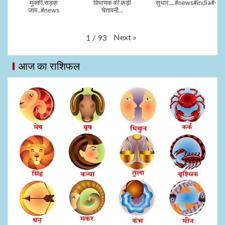
मुक्की,सड़क
विधायक की कड़ी
सुधार....#news#india#vid
जाम..#news
चेतावनी...
Next
»
1
/
93
आज का राशिफल