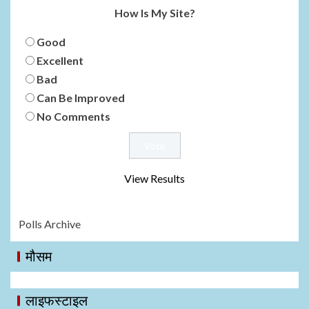
How Is My Site?
Good
Excellent
Bad
Can Be Improved
No Comments
View Results
Polls Archive
मौसम
लाइफस्टाइल