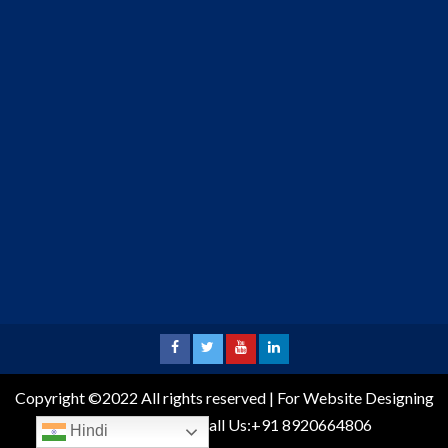
Copyright ©2022 All rights reserved | For Website Designing
and Development call Us:+91 8920664806
Hindi