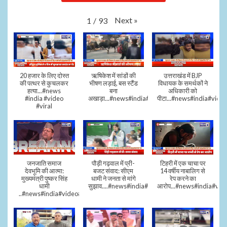
Next
»
1
/
93
20 हजार के लिए दोस्त
ऋषिकेश में सांडों की
उत्तराखंड में BJP
की पत्थर से कुचलकर
भीषण लड़ाई, बस स्टैंड
विधायक के समर्थकों ने
हत्या...#news
बना
अधिकारी को
#india #video
अखाड़ा...#news#india#video#viral
पीटा...#news#india#video
#viral
जनजाति समाज
पौड़ी गढ़वाल में प्री-
टिहरी में एक चाचा पर
देवभूमि की आत्मा:
बजट संवाद: सीएम
14 वर्षीय नाबालिग से
मुख्यमंत्री पुष्कर सिंह
धामी ने जनता से मांगे
रेप करने का
धामी
सुझाव....#news#india#video#viral
आरोप...#news#india#vid
..#news#india#video#viral