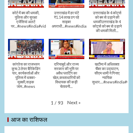
कोर्ट में बम की धमकी,
उत्तराखंड में हर घंटे
उत्तराखंड के 4 कोर्ट्स
पुलिस और सुरक्षा
₹1.14 लाख ठग रहे
को बम से उड़ाने की
एजेंसियां अलर्ट
साइबर
धमकीउत्तराखंड के 4
पर...#news#india#video#viral
अपराधी...#news#india#video#viral
कोर्ट्स को बम से उड़ाने
की धमकी मिली...
कांग्रेस का राजभवन
दरियाबुर्द और राज्य
खटीमा में अधिवक्ता
कूच:3 लेयर बैरिकेडिंग
सरकार की भूमि पर
चैंबर का उद्घाटन,
पार, कार्यकर्ताओं और
अवैध प्लाटिंग का
सीएम धामी ने गिनाए
पुलिस में धक्का-
खेल,कब्जाधारियों को
न्यायिक
मुक्की,सड़क
विधायक की कड़ी
सुधार....#news#india#vid
जाम..#news
चेतावनी...
Next
»
1
/
93
आज का राशिफल