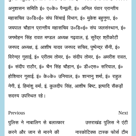
अनुशासन समिति इं० ए०के० पैन्यूली, इं० अनिल पंवार प्रान्तीय
महासचिव उ०डि०ई० संघ सिंचाई विभाग, इं० मुकेश बहुगुणा, इं०
जयपाल चौहान प्रान्तीय महासचिव उ०डि०इं० संघ जलसंस्थान, इं०
जगमोहन सिंह रावत मण्डल अध्यक्ष गढ़वाल, इं. सुरेंद्र श्रीकोटी
जनपद अध्यक्ष, इं. आशीष यादव जनपद सचिव, पुष्पेन्द्र सैनी, इं०
विरेन्द्र गुसाई, इं० प्रीतम तोमर, इं० संदीप तोमर, इं० अमरीश रावत,
इं० संदीप राठौर, इं० चैन सिंह चौहान, इं० डी०एस० सरियाल, इं०
होशियार गुसाई. इं० के०के० उनियाल, इं० शान्तनु शर्मा, इं० राहुल
नेगी, इं. हिमांशु वर्मा, इं. कुलदीप सिंह, आशीष बिष्ट, इत्यादि सैकड़ों
सदस्य उपस्थित रहे।
Previous
Next
पुलिस ने नाबालिग से बलात्कार
उत्तराखंड पुलिस ने एंटी
करने और जान से मारने की
नारकोटिक्स टास्क फोर्स टीम