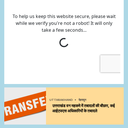
UTTARAKHAND
देहरादून
उत्तराखंड वन महकमे में तबादलों की बौछार, कई
आईएफएस अधिकारियों के तबादले