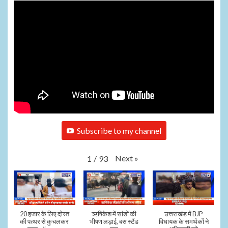
Subscribe to my channel
Next
»
1
/
93
20 हजार के लिए दोस्त
ऋषिकेश में सांडों की
उत्तराखंड में BJP
की पत्थर से कुचलकर
भीषण लड़ाई, बस स्टैंड
विधायक के समर्थकों ने