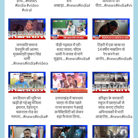
हत्या...#news
बना
अधिकारी को
#india #video
अखाड़ा...#news#india#video#viral
पीटा...#news#india#video
#viral
जनजाति समाज
पौड़ी गढ़वाल में प्री-
टिहरी में एक चाचा पर
देवभूमि की आत्मा:
बजट संवाद: सीएम
14 वर्षीय नाबालिग से
मुख्यमंत्री पुष्कर सिंह
धामी ने जनता से मांगे
रेप करने का
धामी
सुझाव....#news#india#video#viral
आरोप...#news#india#vid
..#news#india#video#viral
वन विभाग की भूमि पर
उत्तराखंड में चारधाम
हरिद्वार के सरकारी
खड़ी हो गई बहु मंजिला
यात्रा से ठीक पहले
स्कूल में छात्राओं से
इमारत, देहरादून
राज्य सरकार ने हवाई
साफ कराए टॉयलेट
चकराता रोड का
कनेक्टिविटी को लेकर
अभिभावकों में भारी
मामला...#news#india#video
बड़ा फैसला लिया..
आक्रोश...#news#india