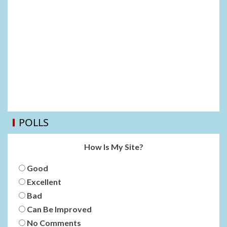
POLLS
How Is My Site?
Good
Excellent
Bad
Can Be Improved
No Comments