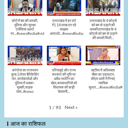
कोर्ट में बम की धमकी,
उत्तराखंड में हर घंटे
उत्तराखंड के 4 कोर्ट्स
पुलिस और सुरक्षा
₹1.14 लाख ठग रहे
को बम से उड़ाने की
एजेंसियां अलर्ट
साइबर
धमकीउत्तराखंड के 4
पर...#news#india#video#viral
अपराधी...#news#india#video#viral
कोर्ट्स को बम से उड़ाने
की धमकी मिली...
कांग्रेस का राजभवन
दरियाबुर्द और राज्य
खटीमा में अधिवक्ता
कूच:3 लेयर बैरिकेडिंग
सरकार की भूमि पर
चैंबर का उद्घाटन,
पार, कार्यकर्ताओं और
अवैध प्लाटिंग का
सीएम धामी ने गिनाए
पुलिस में धक्का-
खेल,कब्जाधारियों को
न्यायिक
मुक्की,सड़क
विधायक की कड़ी
सुधार....#news#india#vid
जाम..#news
चेतावनी...
Next
»
1
/
93
आज का राशिफल