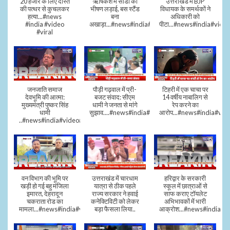
20 हजार के लिए दोस्त
ऋषिकेश में सांडों की
उत्तराखंड में BJP
की पत्थर से कुचलकर
भीषण लड़ाई, बस स्टैंड
विधायक के समर्थकों ने
हत्या...#news
बना
अधिकारी को
#india #video
अखाड़ा...#news#india#video#viral
पीटा...#news#india#video
#viral
जनजाति समाज
पौड़ी गढ़वाल में प्री-
टिहरी में एक चाचा पर
देवभूमि की आत्मा:
बजट संवाद: सीएम
14 वर्षीय नाबालिग से
मुख्यमंत्री पुष्कर सिंह
धामी ने जनता से मांगे
रेप करने का
धामी
सुझाव....#news#india#video#viral
आरोप...#news#india#vid
..#news#india#video#viral
वन विभाग की भूमि पर
उत्तराखंड में चारधाम
हरिद्वार के सरकारी
खड़ी हो गई बहु मंजिला
यात्रा से ठीक पहले
स्कूल में छात्राओं से
इमारत, देहरादून
राज्य सरकार ने हवाई
साफ कराए टॉयलेट
चकराता रोड का
कनेक्टिविटी को लेकर
अभिभावकों में भारी
मामला...#news#india#video
बड़ा फैसला लिया..
आक्रोश...#news#india