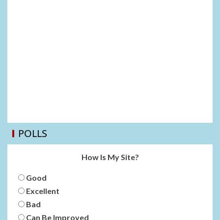
POLLS
How Is My Site?
Good
Excellent
Bad
Can Be Improved