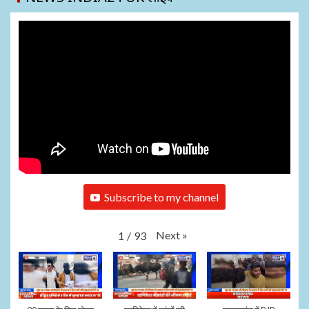
Subscribe to my channel
Next
»
1
/
93