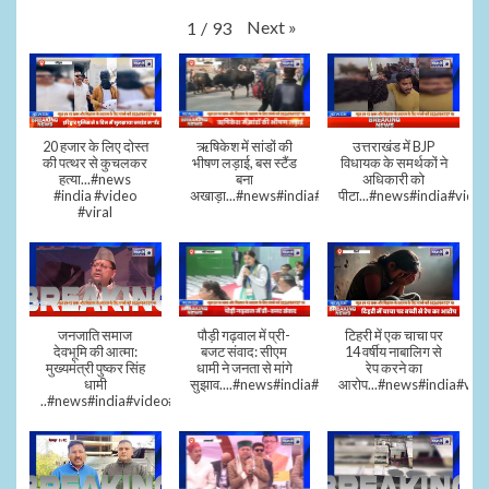
Next
»
1
/
93
20 हजार के लिए दोस्त
ऋषिकेश में सांडों की
उत्तराखंड में BJP
की पत्थर से कुचलकर
भीषण लड़ाई, बस स्टैंड
विधायक के समर्थकों ने
हत्या...#news
बना
अधिकारी को
#india #video
अखाड़ा...#news#india#video#viral
पीटा...#news#india#video
#viral
जनजाति समाज
पौड़ी गढ़वाल में प्री-
टिहरी में एक चाचा पर
देवभूमि की आत्मा:
बजट संवाद: सीएम
14 वर्षीय नाबालिग से
मुख्यमंत्री पुष्कर सिंह
धामी ने जनता से मांगे
रेप करने का
धामी
सुझाव....#news#india#video#viral
आरोप...#news#india#vid
..#news#india#video#viral