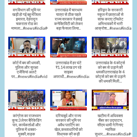
वन विभाग की भूमि पर
उत्तराखंड में चारधाम
हरिद्वार के सरकारी
खड़ी हो गई बहु मंजिला
यात्रा से ठीक पहले
स्कूल में छात्राओं से
इमारत, देहरादून
राज्य सरकार ने हवाई
साफ कराए टॉयलेट
चकराता रोड का
कनेक्टिविटी को लेकर
अभिभावकों में भारी
मामला...#news#india#video
बड़ा फैसला लिया..
आक्रोश...#news#india
कोर्ट में बम की धमकी,
उत्तराखंड में हर घंटे
उत्तराखंड के 4 कोर्ट्स
पुलिस और सुरक्षा
₹1.14 लाख ठग रहे
को बम से उड़ाने की
एजेंसियां अलर्ट
साइबर
धमकीउत्तराखंड के 4
पर...#news#india#video#viral
अपराधी...#news#india#video#viral
कोर्ट्स को बम से उड़ाने
की धमकी मिली...
कांग्रेस का राजभवन
दरियाबुर्द और राज्य
खटीमा में अधिवक्ता
कूच:3 लेयर बैरिकेडिंग
सरकार की भूमि पर
चैंबर का उद्घाटन,
पार, कार्यकर्ताओं और
अवैध प्लाटिंग का
सीएम धामी ने गिनाए
पुलिस में धक्का-
खेल,कब्जाधारियों को
न्यायिक
मुक्की,सड़क
विधायक की कड़ी
सुधार....#news#india#vid