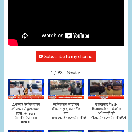
Subscribe to my channel
Next
»
1
/
93
20 हजार के लिए दोस्त
ऋषिकेश में सांडों की
उत्तराखंड में BJP
की पत्थर से कुचलकर
भीषण लड़ाई, बस स्टैंड
विधायक के समर्थकों ने
हत्या...#news
बना
अधिकारी को
#india #video
अखाड़ा...#news#india#video#viral
पीटा...#news#india#video
#viral