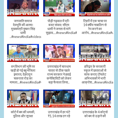
जनजाति समाज
पौड़ी गढ़वाल में प्री-
टिहरी में एक चाचा पर
देवभूमि की आत्मा:
बजट संवाद: सीएम
14 वर्षीय नाबालिग से
मुख्यमंत्री पुष्कर सिंह
धामी ने जनता से मांगे
रेप करने का
धामी
सुझाव....#news#india#video#viral
आरोप...#news#india#vid
..#news#india#video#viral
वन विभाग की भूमि पर
उत्तराखंड में चारधाम
हरिद्वार के सरकारी
खड़ी हो गई बहु मंजिला
यात्रा से ठीक पहले
स्कूल में छात्राओं से
इमारत, देहरादून
राज्य सरकार ने हवाई
साफ कराए टॉयलेट
चकराता रोड का
कनेक्टिविटी को लेकर
अभिभावकों में भारी
मामला...#news#india#video
बड़ा फैसला लिया..
आक्रोश...#news#india
कोर्ट में बम की धमकी,
उत्तराखंड में हर घंटे
उत्तराखंड के 4 कोर्ट्स
पुलिस और सुरक्षा
₹1.14 लाख ठग रहे
को बम से उड़ाने की