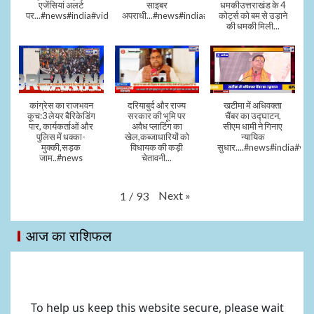
एजेंसियां अलर्ट
साइबर
धमकीउत्तराखंड के 4
पर...#news#india#video#viral
अपराधी...#news#india#video#viral
कोर्ट्स को बम से उड़ाने
की धमकी मिली...
कांग्रेस का राजभवन
दरियाबुर्द और राज्य
खटीमा में अधिवक्ता
कूच:3 लेयर बैरिकेडिंग
सरकार की भूमि पर
चैंबर का उद्घाटन,
पार, कार्यकर्ताओं और
अवैध प्लाटिंग का
सीएम धामी ने गिनाए
पुलिस में धक्का-
खेल,कब्जाधारियों को
न्यायिक
मुक्की,सड़क
विधायक की कड़ी
सुधार....#news#india#vid
जाम..#news
चेतावनी...
Next
»
1
/
93
आज का राशिफल