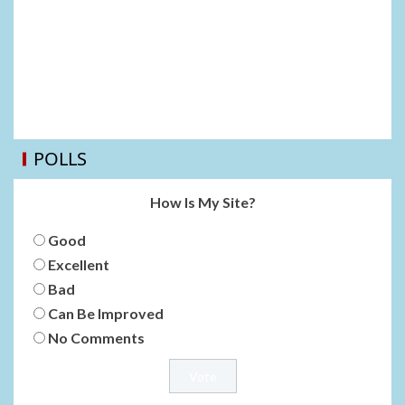
POLLS
How Is My Site?
Good
Excellent
Bad
Can Be Improved
No Comments