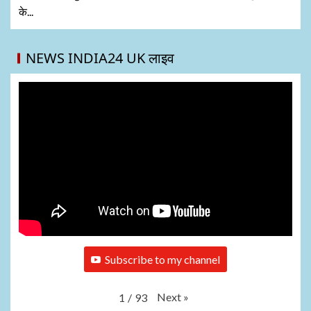
के...
NEWS INDIA24 UK लाइव
Subscribe to my channel
Next
»
1
/
93