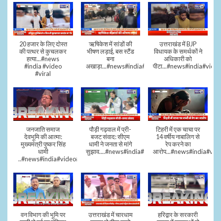
20 हजार के लिए दोस्त
ऋषिकेश में सांडों की
उत्तराखंड में BJP
की पत्थर से कुचलकर
भीषण लड़ाई, बस स्टैंड
विधायक के समर्थकों ने
हत्या...#news
बना
अधिकारी को
#india #video
अखाड़ा...#news#india#video#viral
पीटा...#news#india#video
#viral
जनजाति समाज
पौड़ी गढ़वाल में प्री-
टिहरी में एक चाचा पर
देवभूमि की आत्मा:
बजट संवाद: सीएम
14 वर्षीय नाबालिग से
मुख्यमंत्री पुष्कर सिंह
धामी ने जनता से मांगे
रेप करने का
धामी
सुझाव....#news#india#video#viral
आरोप...#news#india#vid
..#news#india#video#viral
वन विभाग की भूमि पर
उत्तराखंड में चारधाम
हरिद्वार के सरकारी