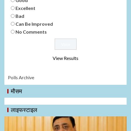
Good
Excellent
Bad
Can Be Improved
No Comments
View Results
Polls Archive
मौसम
लाइफस्टाइल