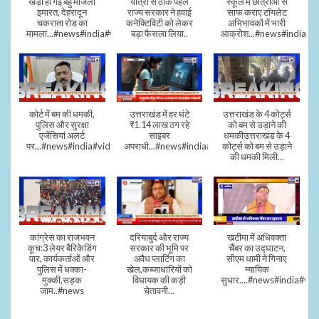
खड़ी हो गई बहु मंजिला
यात्रा से ठीक पहले
स्कूल में छात्राओं से
इमारत, देहरादून
राज्य सरकार ने हवाई
साफ कराए टॉयलेट
चकराता रोड का
कनेक्टिविटी को लेकर
अभिभावकों में भारी
मामला...#news#india#video
बड़ा फैसला लिया..
आक्रोश...#news#india
कोर्ट में बम की धमकी,
उत्तराखंड में हर घंटे
उत्तराखंड के 4 कोर्ट्स
पुलिस और सुरक्षा
₹1.14 लाख ठग रहे
को बम से उड़ाने की
एजेंसियां अलर्ट
साइबर
धमकीउत्तराखंड के 4
पर...#news#india#video#viral
अपराधी...#news#india#video#viral
कोर्ट्स को बम से उड़ाने
की धमकी मिली...
कांग्रेस का राजभवन
दरियाबुर्द और राज्य
खटीमा में अधिवक्ता
कूच:3 लेयर बैरिकेडिंग
सरकार की भूमि पर
चैंबर का उद्घाटन,
पार, कार्यकर्ताओं और
अवैध प्लाटिंग का
सीएम धामी ने गिनाए
पुलिस में धक्का-
खेल,कब्जाधारियों को
न्यायिक
मुक्की,सड़क
विधायक की कड़ी
सुधार....#news#india#vid
जाम..#news
चेतावनी...