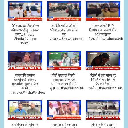
20 हजार के लिए दोस्त
ऋषिकेश में सांडों की
उत्तराखंड में BJP
की पत्थर से कुचलकर
भीषण लड़ाई, बस स्टैंड
विधायक के समर्थकों ने
हत्या...#news
बना
अधिकारी को
#india #video
अखाड़ा...#news#india#video#viral
पीटा...#news#india#video
#viral
जनजाति समाज
पौड़ी गढ़वाल में प्री-
टिहरी में एक चाचा पर
देवभूमि की आत्मा:
बजट संवाद: सीएम
14 वर्षीय नाबालिग से
मुख्यमंत्री पुष्कर सिंह
धामी ने जनता से मांगे
रेप करने का
धामी
सुझाव....#news#india#video#viral
आरोप...#news#india#vid
..#news#india#video#viral
वन विभाग की भूमि पर
उत्तराखंड में चारधाम
हरिद्वार के सरकारी