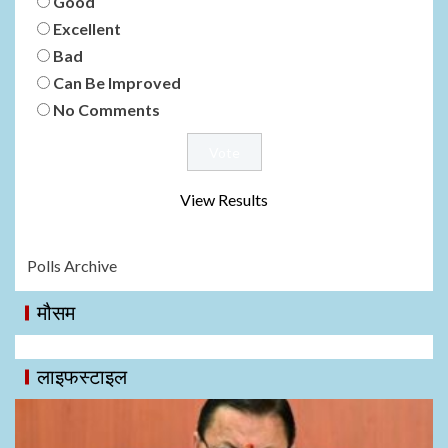
Good
Excellent
Bad
Can Be Improved
No Comments
View Results
Polls Archive
मौसम
लाइफस्टाइल