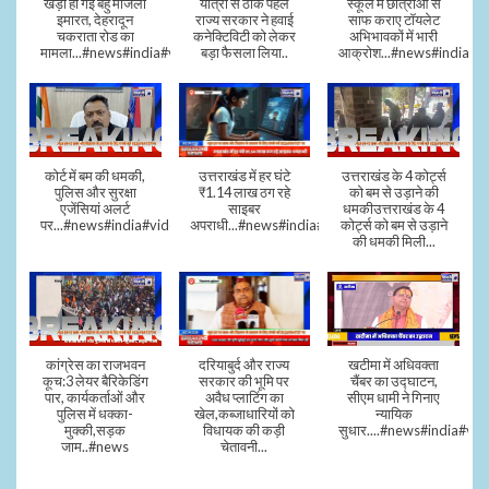
खड़ी हो गई बहु मंजिला
यात्रा से ठीक पहले
स्कूल में छात्राओं से
इमारत, देहरादून
राज्य सरकार ने हवाई
साफ कराए टॉयलेट
चकराता रोड का
कनेक्टिविटी को लेकर
अभिभावकों में भारी
मामला...#news#india#video
बड़ा फैसला लिया..
आक्रोश...#news#india
कोर्ट में बम की धमकी,
उत्तराखंड में हर घंटे
उत्तराखंड के 4 कोर्ट्स
पुलिस और सुरक्षा
₹1.14 लाख ठग रहे
को बम से उड़ाने की
एजेंसियां अलर्ट
साइबर
धमकीउत्तराखंड के 4
पर...#news#india#video#viral
अपराधी...#news#india#video#viral
कोर्ट्स को बम से उड़ाने
की धमकी मिली...
कांग्रेस का राजभवन
दरियाबुर्द और राज्य
खटीमा में अधिवक्ता
कूच:3 लेयर बैरिकेडिंग
सरकार की भूमि पर
चैंबर का उद्घाटन,
पार, कार्यकर्ताओं और
अवैध प्लाटिंग का
सीएम धामी ने गिनाए
पुलिस में धक्का-
खेल,कब्जाधारियों को
न्यायिक
मुक्की,सड़क
विधायक की कड़ी
सुधार....#news#india#vid
जाम..#news
चेतावनी...