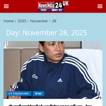
Home
2025
November
28
Day:
November 28, 2025
UTTARAKHAND
देहरादून