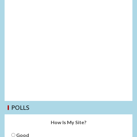
POLLS
How Is My Site?
Good