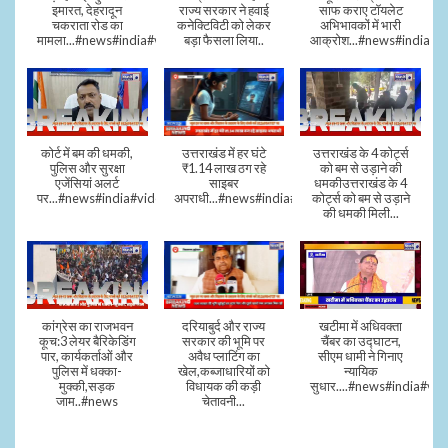
इमारत, देहरादून
राज्य सरकार ने हवाई
साफ कराए टॉयलेट
चकराता रोड का
कनेक्टिविटी को लेकर
अभिभावकों में भारी
मामला...#news#india#video
बड़ा फैसला लिया..
आक्रोश...#news#india
कोर्ट में बम की धमकी,
उत्तराखंड में हर घंटे
उत्तराखंड के 4 कोर्ट्स
पुलिस और सुरक्षा
₹1.14 लाख ठग रहे
को बम से उड़ाने की
एजेंसियां अलर्ट
साइबर
धमकीउत्तराखंड के 4
पर...#news#india#video#viral
अपराधी...#news#india#video#viral
कोर्ट्स को बम से उड़ाने
की धमकी मिली...
कांग्रेस का राजभवन
दरियाबुर्द और राज्य
खटीमा में अधिवक्ता
कूच:3 लेयर बैरिकेडिंग
सरकार की भूमि पर
चैंबर का उद्घाटन,
पार, कार्यकर्ताओं और
अवैध प्लाटिंग का
सीएम धामी ने गिनाए
पुलिस में धक्का-
खेल,कब्जाधारियों को
न्यायिक
मुक्की,सड़क
विधायक की कड़ी
सुधार....#news#india#vid
जाम..#news
चेतावनी...