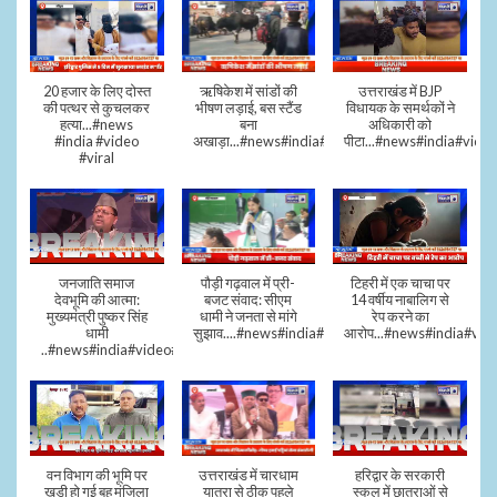
20 हजार के लिए दोस्त
ऋषिकेश में सांडों की
उत्तराखंड में BJP
की पत्थर से कुचलकर
भीषण लड़ाई, बस स्टैंड
विधायक के समर्थकों ने
हत्या...#news
बना
अधिकारी को
#india #video
अखाड़ा...#news#india#video#viral
पीटा...#news#india#video
#viral
जनजाति समाज
पौड़ी गढ़वाल में प्री-
टिहरी में एक चाचा पर
देवभूमि की आत्मा:
बजट संवाद: सीएम
14 वर्षीय नाबालिग से
मुख्यमंत्री पुष्कर सिंह
धामी ने जनता से मांगे
रेप करने का
धामी
सुझाव....#news#india#video#viral
आरोप...#news#india#vid
..#news#india#video#viral
वन विभाग की भूमि पर
उत्तराखंड में चारधाम
हरिद्वार के सरकारी
खड़ी हो गई बहु मंजिला
यात्रा से ठीक पहले
स्कूल में छात्राओं से