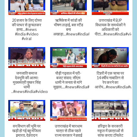
20 हजार के लिए दोस्त
ऋषिकेश में सांडों की
उत्तराखंड में BJP
की पत्थर से कुचलकर
भीषण लड़ाई, बस स्टैंड
विधायक के समर्थकों ने
हत्या...#news
बना
अधिकारी को
#india #video
अखाड़ा...#news#india#video#viral
पीटा...#news#india#video
#viral
जनजाति समाज
पौड़ी गढ़वाल में प्री-
टिहरी में एक चाचा पर
देवभूमि की आत्मा:
बजट संवाद: सीएम
14 वर्षीय नाबालिग से
मुख्यमंत्री पुष्कर सिंह
धामी ने जनता से मांगे
रेप करने का
धामी
सुझाव....#news#india#video#viral
आरोप...#news#india#vid
..#news#india#video#viral
वन विभाग की भूमि पर
उत्तराखंड में चारधाम
हरिद्वार के सरकारी
खड़ी हो गई बहु मंजिला
यात्रा से ठीक पहले
स्कूल में छात्राओं से
इमारत, देहरादून
राज्य सरकार ने हवाई
साफ कराए टॉयलेट