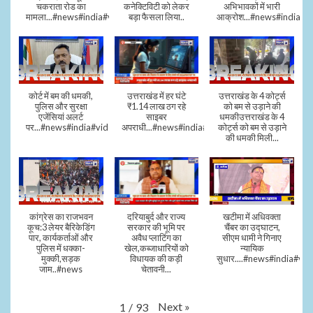
चकराता रोड का
कनेक्टिविटी को लेकर
अभिभावकों में भारी
मामला...#news#india#video
बड़ा फैसला लिया..
आक्रोश...#news#india
कोर्ट में बम की धमकी,
उत्तराखंड में हर घंटे
उत्तराखंड के 4 कोर्ट्स
पुलिस और सुरक्षा
₹1.14 लाख ठग रहे
को बम से उड़ाने की
एजेंसियां अलर्ट
साइबर
धमकीउत्तराखंड के 4
पर...#news#india#video#viral
अपराधी...#news#india#video#viral
कोर्ट्स को बम से उड़ाने
की धमकी मिली...
कांग्रेस का राजभवन
दरियाबुर्द और राज्य
खटीमा में अधिवक्ता
कूच:3 लेयर बैरिकेडिंग
सरकार की भूमि पर
चैंबर का उद्घाटन,
पार, कार्यकर्ताओं और
अवैध प्लाटिंग का
सीएम धामी ने गिनाए
पुलिस में धक्का-
खेल,कब्जाधारियों को
न्यायिक
मुक्की,सड़क
विधायक की कड़ी
सुधार....#news#india#vid
जाम..#news
चेतावनी...
Next
»
1
/
93