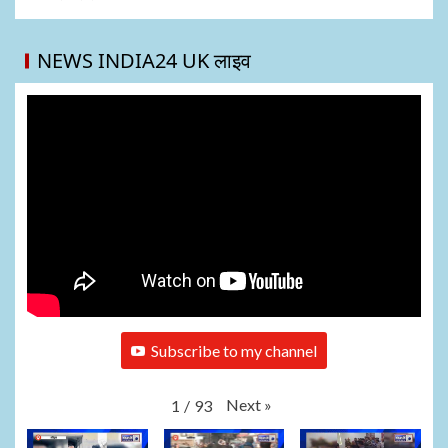
NEWS INDIA24 UK लाइव
Subscribe to my channel
Next
»
1
/
93