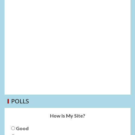
POLLS
How Is My Site?
Good